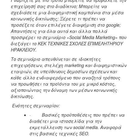
επιχείρησή σας στο διαδίκτυο; Μπορείτε να
2017
σχεδιάσετε μια διαφημιστική καμπάνια στα μέσα
2016
κοινωνικής δικτύωσης; Ξέρετε τι πρέπει να
προσέξετε όταν επιλέγετε διαφήμιση στο google;
2015
Απαντήσεις για όλα αυτά και άλλα πολλά
2012
προσφέρει το σεμινάριο «Social Media Marketing» που
διεξάγει το ΚΕΚ ΤΕΧΝΙΚΕΣ ΣΧΟΛΕΣ ΕΠΙΜΕΛΗΤΗΡΙΟΥ
2011
ΗΡΑΚΛΕΙΟΥ.
Το σεμινάριο απευθύνεται σε ιδιοκτήτες
επιχειρήσεων, στελέχη marketing και διαφημιστικών
εταιριών, σε υπεύθυνους δημοσίων σχέσεων και
Ο
κάθε άλλο ενδιαφερόμενο που αναζητά τρόπους
ΔΗΜΟΣ
να προωθήσει τα προϊόντα του με μικρό κόστος,
αξιοποιώντας την δύναμη των μέσων κοινωνικής
ΠΟΛΙΤΙΣΜΟΣ
δικτύωσης.
Ενότητες σεμιναρίου:
ΑΝΘΕΚΤΙΚΗ
ΠΟΛΗ
·
Βασικές προϋποθέσεις που πρέπει να
διαθέτει μια ιστοσελίδα για την
εκμετάλλευση των social media. Αναφορά
στις βασικές τεχνικές SEO.