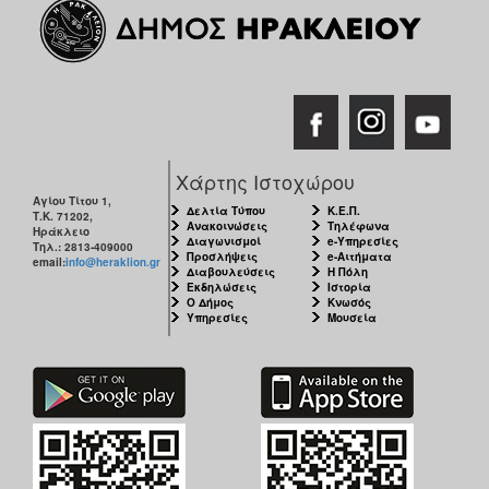
Χάρτης Ιστοχώρου
Αγίου Τίτου 1,
Δελτία Τύπου
Κ.Ε.Π.
Τ.Κ. 71202,
Ανακοινώσεις
Τηλέφωνα
Ηράκλειο
Διαγωνισμοί
e-Υπηρεσίες
Τηλ.: 2813-409000
Προσλήψεις
e-Αιτήματα
email:
info@heraklion.gr
Διαβουλεύσεις
Η Πόλη
Εκδηλώσεις
Ιστορία
Ο Δήμος
Κνωσός
Υπηρεσίες
Μουσεία