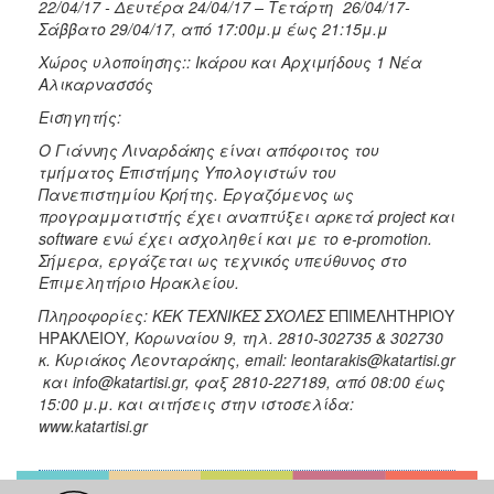
22/04/17 - Δευτέρα 24/04/17 – Τετάρτη 26/04/17-
Σάββατο 29/04/17, από 17:00μ.μ έως 21:15μ.μ
Χώρος υλοποίησης:: Ικάρου και Αρχιμήδους 1 Νέα
Αλικαρνασσός
Εισηγητής:
Ο Γιάννης Λιναρδάκης είναι απόφοιτος του
τμήματος Επιστήμης Υπολογιστών του
Πανεπιστημίου Κρήτης. Εργαζόμενος ως
προγραμματιστής έχει αναπτύξει αρκετά project και
software ενώ έχει ασχοληθεί και με το e-promotion.
Σήμερα, εργάζεται ως τεχνικός υπεύθυνος στο
Επιμελητήριο Ηρακλείου.
Πληροφορίες: ΚΕΚ ΤΕΧΝΙΚΕΣ ΣΧΟΛΕΣ
ΕΠΙΜΕΛΗΤΗΡΙΟΥ
ΗΡΑΚΛΕΙΟΥ
, Κορωναίου 9, τηλ. 2810-302735 & 302730
κ. Κυριάκος Λεονταράκης, email: leontarakis@katartisi.gr
και info@katartisi.gr, φαξ 2810-227189, από 08:00 έως
15:00 μ.μ. και αιτήσεις στην ιστοσελίδα:
www.katartisi.gr