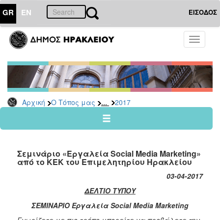
GR
EN
ΕΙΣΟΔΟΣ
Ο
Toggle
ΤΟΠΟΣ
navigati
ΜΑΣ
Ανακοινώσεις
Αρχείο
2026
...
Αρχική
Ο Τόπος μας
2017
2025
2024
2023
Σεμινάριο «Εργαλεία Social Media Marketing»
2022
από το ΚΕΚ του Επιμελητηρίου Ηρακλείου
2021
03-04-2017
2020
ΔΕΛΤΙΟ
ΤΥΠΟΥ
2019
ΣΕΜΙΝΑΡΙΟ
Εργαλεία
Social Media Marketing
2018
Γνωρίζετε με πιο τρόπο μπορείτε να προβάλετε την