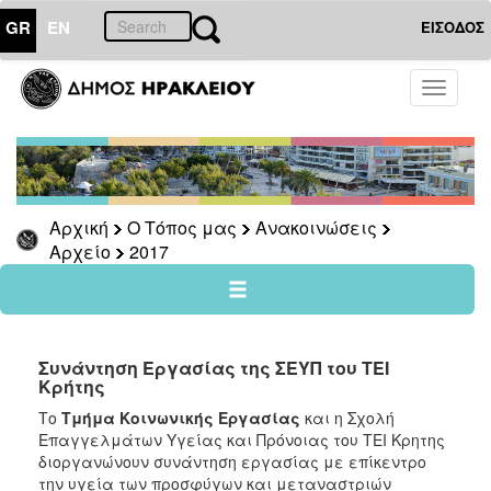
GR
EN
ΕΙΣΟΔΟΣ
Ο
Toggle
ΤΟΠΟΣ
navigati
ΜΑΣ
Ανακοινώσεις
Αρχείο
2026
Αρχική
Ο Τόπος μας
Ανακοινώσεις
Αρχείο
2017
2025
2024
2023
2022
Συνάντηση Εργασίας της ΣΕΥΠ του ΤΕΙ
Κρήτης
2021
Το
Τμήμα Κοινωνικής Εργασίας
και η Σχολή
2020
Επαγγελμάτων Υγείας και Πρόνοιας του ΤΕΙ Κρητης
2019
διοργανώνουν συνάντηση εργασίας με επίκεντρο
την υγεία των προσφύγων και μεταναστριών
2018