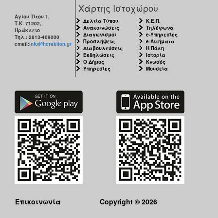
Χάρτης Ιστοχώρου
Αγίου Τίτου 1,
Δελτία Τύπου
Κ.Ε.Π.
Τ.Κ. 71202,
Ανακοινώσεις
Τηλέφωνα
Ηράκλειο
Διαγωνισμοί
e-Υπηρεσίες
Τηλ.: 2813-409000
Προσλήψεις
e-Αιτήματα
email:
info@heraklion.gr
Διαβουλεύσεις
Η Πόλη
Εκδηλώσεις
Ιστορία
Ο Δήμος
Κνωσός
Υπηρεσίες
Μουσεία
Επικοινωνία
Copyright © 2026