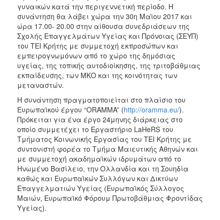
γυναικών κατά την περιγεννετική περίοδο. Η
2017
συνάντηση θα λάβει χώρα την 30η Μαϊου 2017 και
ώρα 17.00- 20.00 στην αίθουσα συνεδριάσεων της
2016
Σχολής Επαγγελμάτων Υγείας και Πρόνοιας (ΣΕΥΠ)
2015
του ΤΕΙ Κρήτης με συμμετοχή εκπροσώπων και
εμπειρογνωμόνων από το χώρο της δημόσιας
2012
υγείας, της τοπικής αυτοδιοίκησης, της τριτοβάθμιας
2011
εκπαίδευσης, των ΜΚΟ και της κοινότητας των
μεταναστών.
Η συνάντηση πραγματοποιείται στο πλαίσιο του
Ευρωπαϊκού έργου “ORAMMA” (
http://oramma.eu/
).
Πρόκειται για ένα έργο 24μηνης διάρκειας στο
Ο
ΔΗΜΟΣ
οποίο συμμετέχει το Εργαστήριο LaHeRS του
Τμήματος Κοινωνικής Εργασίας του ΤΕΙ Κρήτης με
συντονιστή φορέα το Τμήμα Μαιευτικής Αθηνών και
ΠΟΛΙΤΙΣΜΟΣ
με συμμετοχή ακαδημαϊκών ιδρυμάτων από το
Ηνωμένο Βασίλειο, την Ολλανδία και τη Σουηδία
ΑΝΘΕΚΤΙΚΗ
καθώς και Ευρωπαϊκών Συλλόγων και Δικτύων
ΠΟΛΗ
Επαγγελματιών Υγείας (Ευρωπαϊκός Σύλλογος
Μαιών, Ευρωπαϊκό Φόρουμ Πρωτοβάθμιας Φροντίδας
Υγείας).