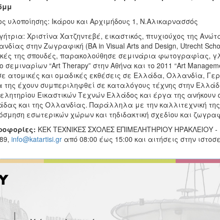
5μμ
ς υλοποίησης: Ικάρου και Αρχιμήδους 1, Ν.Αλικαρνασσός
γήτρια: Χριστίνα Χατζηντεβέ, εικαστικός, πτυχιούχος της Αν
νδίας στην Ζωγραφική (ΒΑ in Visual Arts and Design, Utrecht Scho
κές της σπουδές, παρακολούθησε σεμινάρια φωτογραφίας, γλυ
ο σεμιναρίων “Art Therapy” στην Αθήνα και το 2011 “Art Manage
σε ατομικές και ομαδικές εκθέσεις σε Ελλάδα, Ολλανδία, Γερ
 της έχουν συμπεριληφθεί σε καταλόγους τέχνης στην Ελλάδα 
ελητηρίου Εικαστικών Τεχνών Ελλάδος και έργα της ανήκουν σ
δας και της Ολλανδίας. Παράλληλα με την καλλιτεχνική της 
όσμηση εσωτερικών χώρων και τηδιδακτική σχεδίου και ζωγραφ
ροφορίες:
ΚΕΚ ΤΕΧΝΙΚΕΣ ΣΧΟΛΕΣ ΕΠΙΜΕΛΗΤΗΡΙΟΥ ΗΡΑΚΛΕΙΟΥ - Κο
89,
info@katartisi.gr
από 08:00 έως 15:00 και αιτήσεις στην ιστοσ