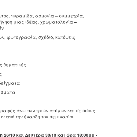
ντος, πυραμίδα, αρμονία – συμμετρία,
ήγηση μιας ιδέας, χρωματολογία –
ών
ων, φωτογραφία, σχέδιο, κατόψεις
ες θεματικές
ς
αδείγματα
ράσματα
γραφές άνω των τριών ατόμων και σε όσους
ιν από την έναρξη του σεμιναρίου
 26/10 και Δευτέρα 30/10 και ώρα 18:00μμ -