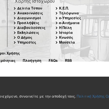
Χάρτης Ιστοχώρου
Δελτία Τύπου
Κ.Ε.Π.
Ανακοινώσεις
Τηλέφωνα
Διαγωνισμοί
e-Υπηρεσίες
Προσλήψεις
e-Αιτήματα
Διαβουλεύσεις
Η Πόλη
Εκδηλώσεις
Ιστορία
Ο Δήμος
Κνωσός
Υπηρεσίες
Μουσεία
ροι Χρήσης
ιμότητας
Πλοήγηση
FAQs
RSS
περιεχόμενο, συναινείτε με την αποδοχή τους.
Πολιτική Χρήσης C