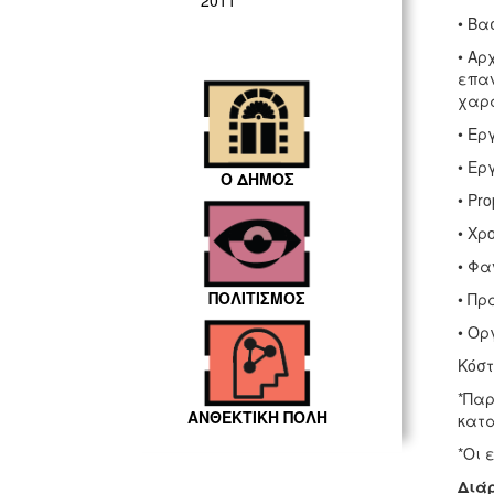
2011
• Βα
• Αρ
επαν
χαρα
• Ερ
• Ερ
Ο ΔΗΜΟΣ
• Pr
• Χρ
• Φα
ΠΟΛΙΤΙΣΜΟΣ
• Πρ
• Ορ
Κόστ
*Παρ
ΑΝΘΕΚΤΙΚΗ ΠΟΛΗ
κατα
*Οι 
Διάρ