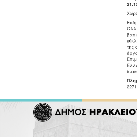
21:1
Χώρο
Ειση
Ολλα
βασι
κύκλ
της 
έργα
Επιμ
Ελλά
διακ
Πλη
2271