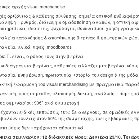
σικές αρχές visual merchandise
χές οριζόντιας & κάθετης σύνθεσης, σημεία οπτικού ενδιαφέρο
άληψη – ρυθμός, διάταξη & ομαδοποίηση αγαθών, η οπτική αφ
κτηριστικά, ιδιότητες, ψυχολογία, συνδυασμοί, χρήση γραφικ
γαλεία κατανόησης & αποτύπωσης βιτρίνας & εσωτερικών χώρ
γαλεία, υλικά, υφές, moodboards
ops: Τί είναι, ο ρόλος τους στην βιτρίνα
ονοδιάγραμμα βιτρίνας, κάθε πότε αλλάζει μια βιτρίνα, κύρι
ντασία, ενημέρωση, πρωτοτυπία, ιστορία του design & της μόδα
ακτική εφαρμογή του visual merchandising με πραγματικά παρ
γάνωση, προετοιμασία, υλοποίηση, δοκιμή, ανάλυση – συμπε
ος σεμιναρίου: 90€* ανά συμμετοχή
έχονται ειδικές εκπτώσεις 10%: Σε ανέργους, σε ομαδικές εγ
βάλουν τουλάχιστον 50% της συμμετοχής, τρεις εβδομάδες πρ
εκπτώσεις δεν παρέχονται αθροιστικά
κεια σεμιναρίου: 12 διδακτικές ώρες: Δευτέρα 23/10, Τετάρτη