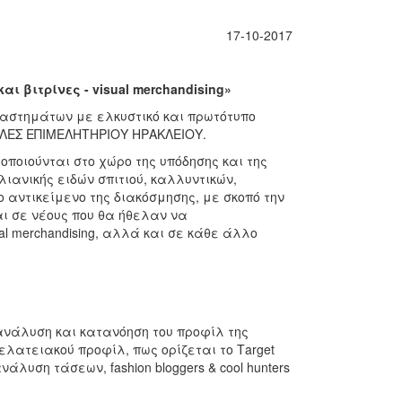
17-10-2017
 βιτρίνες - visual merchandising»
ταστημάτων με ελκυστικό και πρωτότυπο
ΧΟΛΕΣ ΕΠΙΜΕΛΗΤΗΡΙΟΥ ΗΡΑΚΛΕΙΟΥ.
ποιούνται στο χώρο της υπόδησης και της
ιανικής ειδών σπιτιού, καλλυντικών,
 αντικείμενο της διακόσμησης, με σκοπό την
ι σε νέους που θα ήθελαν να
l merchandising, αλλά και σε κάθε άλλο
ην ανάλυση και κατανόηση του προφίλ της
λατειακού προφίλ, πως ορίζεται το Τarget
λυση τάσεων, fashion bloggers & cool hunters