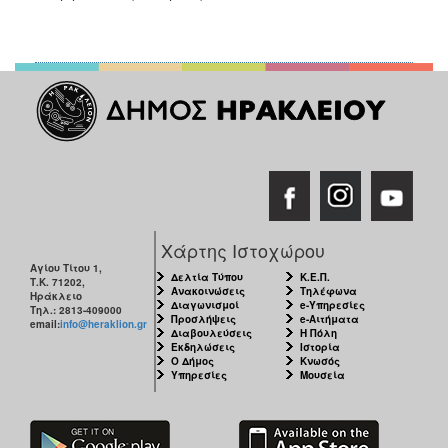
Χάρτης Ιστοχώρου
Αγίου Τίτου 1,
Δελτία Τύπου
Κ.Ε.Π.
Τ.Κ. 71202,
Ανακοινώσεις
Τηλέφωνα
Ηράκλειο
Διαγωνισμοί
e-Υπηρεσίες
Τηλ.: 2813-409000
Προσλήψεις
e-Αιτήματα
email:
info@heraklion.gr
Διαβουλεύσεις
Η Πόλη
Εκδηλώσεις
Ιστορία
Ο Δήμος
Κνωσός
Υπηρεσίες
Μουσεία