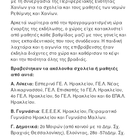
με τη συνεργασία της Περιφερειακής Ενότητας
Χανίων για τα σχολεία και τους μαθητές των νομών
Ρεθύμνης και Χανίων.
Αρκετά νωρίτερα από την προγραμματισμένη ώρα
έναρξης της εκδήλωσης, ο χώρος είχε κατακλυστεί
από μαθητές κάθε βαθμίδας μαζί με τους γονείς και
τους εκπαιδευτικούς που τους συνόδευαν. Η παιδική
λαχτάρα και η αγωνία της επιβράβευσης ήταν
έκδηλα διάχυτες στο χώρο και καθόρισαν το κέφι
και την ποιότητα όλης της βραδιάς.
Βραβεύτηκαν τα ακόλουθα σχολεία ή μαθητές
από αυτά:
Α.
Λύκεια:
Εσπερινό ΓΕ. Λ. Ηρακλείου, ΓΕ.Λ. Νέας
Αλικαρνασσού, ΓΕ.Λ. Επισκοπής 1ο ΓΕ.Λ. Ηρακλείου,
4ο ΓΕ.Λ. Ηρακλείου, 5ο ΓΕ.Λ. Ηρακλείου και 6ο ΕΠΑ.Λ.
Ηρακλείου.
Β.
Γυμνάσια
: Ε.Ε.Ε.Ε.Κ. Ηρακλείου, Πειραματικό
Γυμνάσιο Ηρακλείου και Γυμνάσιο Μαλίων.
Γ.
Δημοτικά:
2ο Μοιρών (από κοινού με το Δημ. Σχ.
Βραχιάς Θεσσαλονίκης), Ελούντας, 28ο -57οΔημ. Σχ.