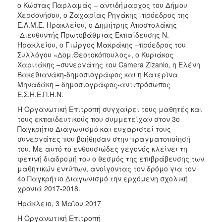
ο Κώστας Παρλαμάς – αντιδήμαρχος του Δήμου
Χερσονήσου, ο Ζαχαρίας Ρηγάκης -πρόεδρος της
Ε.Λ.Μ.Ε. Ηρακλείου, ο Δημήτρης Αποστολάκης
-Διευθυντής Πρωτοβάθμιας Εκπαίδευσης Ν.
Ηρακλείου, ο Γιώργος Μακράκης –πρόεδρος του
Συλλόγου «Δομ.Θεοτοκόπουλος», ο Κυριάκος
Χαριτάκης –συνεργάτης του Camera Zizanio, η Ελένη
Βακεθιανάκη-δημοσιογράφος και η Κατερίνα
Μηναδάκη – δημοσιογράφος-αντιπρόσωπος
Ε.Σ.Η.Ε.Π.Η.Ν.
Η Οργανωτική Επιτροπή συγχαίρει τους μαθητές και
τους εκπαιδευτικούς που συμμετείχαν στον 3ο
Παγκρήτιο Διαγωνισμό και ευχαριστεί τους
συνεργάτες που βοήθησαν στην πραγματοποίησή
του. Με αυτό το ενθουσιώδες γεγονός κλείνει τη
φετινή διαδρομή του ο θεσμός της επιβράβευσης των
μαθητικών εντύπων, ανοίγοντας τον δρόμο για τον
4ο Παγκρήτιο Διαγωνισμό την ερχόμενη σχολική
χρονιά 2017-2018.
Ηράκλειο, 3 Μαΐου 2017
Η Οργανωτική Επιτροπή