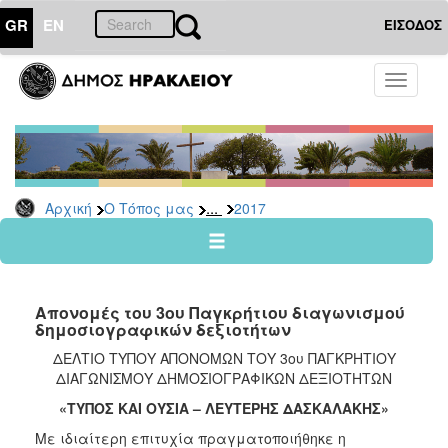
GR
EN
ΕΙΣΟΔΟΣ
Ο
Toggle
ΤΟΠΟΣ
navigati
ΜΑΣ
Ανακοινώσεις
Αρχείο
2026
...
Αρχική
Ο Τόπος μας
2017
2025
2024
2023
Απονομές του 3ου Παγκρήτιου διαγωνισμού
2022
δημοσιογραφικών δεξιοτήτων
2021
ΔΕΛΤΙΟ ΤΥΠΟΥ ΑΠΟΝΟΜΩΝ ΤΟΥ 3ου ΠΑΓΚΡΗΤΙΟΥ
ΔΙΑΓΩΝΙΣΜΟΥ ΔΗΜΟΣΙΟΓΡΑΦΙΚΩΝ ΔΕΞΙΟΤΗΤΩΝ
2020
«ΤΥΠΟΣ ΚΑΙ ΟΥΣΙΑ – ΛΕΥΤΕΡΗΣ ΔΑΣΚΑΛΑΚΗΣ»
2019
Με ιδιαίτερη επιτυχία πραγματοποιήθηκε η
2018