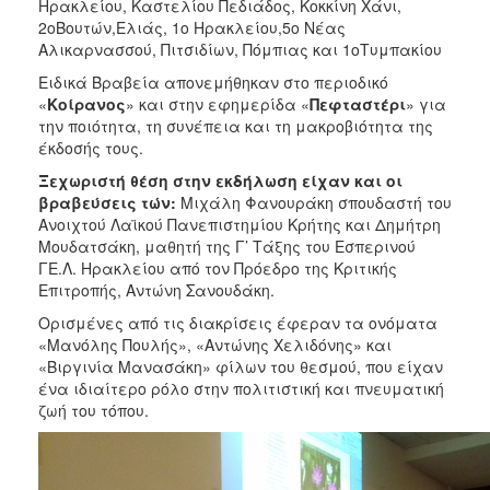
Ηρακλείου, Καστελίου Πεδιάδος, Κοκκίνη Χάνι,
2οΒουτών,Ελιάς, 1ο Ηρακλείου,5ο Νέας
Αλικαρνασσού, Πιτσιδίων, Πόμπιας και 1οΤυμπακίου
Ειδικά Βραβεία απονεμήθηκαν στο περιοδικό
«
Κοίρανος
» και στην εφημερίδα «
Πεφταστέρι
» για
την ποιότητα, τη συνέπεια και τη μακροβιότητα της
έκδοσής τους.
Ξεχωριστή θέση στην εκδήλωση είχαν και οι
βραβεύσεις τών:
Μιχάλη Φανουράκη σπουδαστή του
Ανοιχτού Λαϊκού Πανεπιστημίου Κρήτης και Δημήτρη
Μουδατσάκη, μαθητή της Γ’ Τάξης του Εσπερινού
ΓΕ.Λ. Ηρακλείου από τον Πρόεδρο της Κριτικής
Επιτροπής, Αντώνη Σανουδάκη.
Ορισμένες από τις διακρίσεις έφεραν τα ονόματα
«Μανόλης Πουλής», «Αντώνης Χελιδόνης» και
«Βιργινία Μανασάκη» φίλων του θεσμού, που είχαν
ένα ιδιαίτερο ρόλο στην πολιτιστική και πνευματική
ζωή του τόπου.