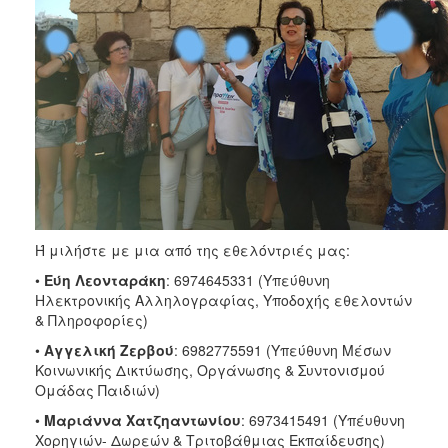
Ή μιλήστε με μια από της εθελόντριές μας:
•
Εύη Λεονταράκη
: 6974645331 (Υπεύθυνη
Ηλεκτρονικής Αλληλογραφίας, Υποδοχής εθελοντών
& Πληροφορίες)
•
Αγγελική Ζερβού
: 6982775591 (Υπεύθυνη Μέσων
Κοινωνικής Δικτύωσης, Οργάνωσης & Συντονισμού
Ομάδας Παιδιών)
•
Μαριάννα Χατζηαντωνίου
: 6973415491 (Υπέυθυνη
Χορηγιών- Δωρεών & Τριτοβάθμιας Εκπαίδευσης)