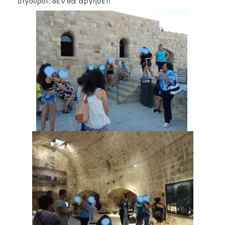
σίγουροι, δεν θα αργήσει!