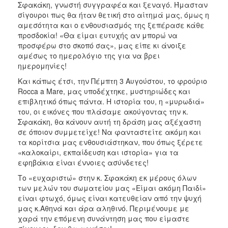
Σφακάκη, γνωστή συγγραφέα και ξεναγό. Ήμασταν
σίγουροι πως θα ήταν θετική στο αίτημά μας, όμως η
αμεσότητα και ο ενθουσιασμός της ξεπέρασε κάθε
προσδοκία! «Θα είμαι ευτυχής αν μπορώ να
προσφέρω στο σκοπό σας», μας είπε κι άνοιξε
αμέσως το ημερολόγιο της για να βρει
ημερομηνίες!
Και κάπως έτσι, την Πέμπτη 3 Αυγούστου, το φρούριο
Rocca a Mare, μας υποδέχτηκε, μυστηριώδες και
επιβλητικό όπως πάντα. Η ιστορία του, η «μυρωδιά»
του, οι εικόνες που πλάσαμε ακούγοντας την κ.
Σφακάκη, θα κάνουν αυτή τη δράση μας αξέχαστη
σε όποιον συμμετείχε! Να φανταστείτε ακόμη και
τα κορίτσια μας ενθουσιάστηκαν, που όπως ξέρετε
«καλοκαίρι, εκπαίδευση και ιστορία» για τα
εφηβάκια είναι έννοιες ασύνδετες!
Το «ευχαριστώ» στην κ. Σφακάκη εκ μέρους όλων
των μελών του σωματείου μας «Είμαι ακόμη Παιδί»
είναι φτωχό, όμως είναι κατευθείαν από την ψυχή
μας κ.Αθηνά και άρα αληθινό. Περιμένουμε με
χαρά την επόμενη συνάντηση μας που είμαστε