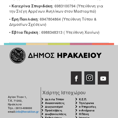
•
Κατερίνα Σπυριδάκη
: 6983100794 (Υπεύθυνη για
την Στέγη Αρρένων Ανηλίκων στον Μασταμπά)
•
Έρη Παυλάκη
: 6947804864 (Υπεύθυνη Τύπου &
Δημοσίων Σχέσεων)
•
Εβίτα Περάκη
: 6988348313 ( Υπεύθυνη Χανίων)
Χάρτης Ιστοχώρου
Αγίου Τίτου 1,
Δελτία Τύπου
Κ.Ε.Π.
Τ.Κ. 71202,
Ανακοινώσεις
Τηλέφωνα
Ηράκλειο
Διαγωνισμοί
e-Υπηρεσίες
Τηλ.: 2813-409000
Προσλήψεις
e-Αιτήματα
email:
info@heraklion.gr
Διαβουλεύσεις
Η Πόλη
Εκδηλώσεις
Ιστορία