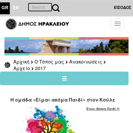
GR
EN
ΕΙΣΟΔΟΣ
Ο
Toggle
ΤΟΠΟΣ
navigati
ΜΑΣ
Ανακοινώσεις
Αρχείο
2026
Αρχική
Ο Τόπος μας
Ανακοινώσεις
Αρχείο
2017
2025
2024
2023
2022
Η ομάδα «Είμαι ακόμα Παιδί» στον Κούλε
2021
Είμαι Ακόμα Παιδί !!!
2020
2019
2018