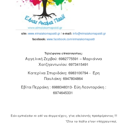
2017
2016
2015
2012
site
:
www.eimaiakomapaidi.gr
/
e
-
mail
:
info@eimaiakomapaidi.gr
facebook
:
www.facebook.com/eimaiakomapaidi
2011
Τηλέφωνα επικοινωνίας:
Αγγελική Ζερβού: 6982775591 – Μαριάννα
Χατζηαντωνίου: 6973415491
Ο
Κατερίνα Σπυριδάκη: 6983100794 - Έρη
ΔΗΜΟΣ
Παυλάκη: 6947804864
ΠΟΛΙΤΙΣΜΟΣ
Εβίτα Περράκη : 6988348313- Εύη Λεονταράκη :
6974645331
ΑΝΘΕΚΤΙΚΗ
ΠΟΛΗ
Εάν εμπνέεσαι κι εσύ να συμμετέχεις, γίνε εθελοντής προσφέροντας !!!
.
*Όλα τα πεδία είναι υποχρεωτικά