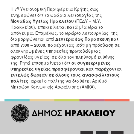
2017
η
Η 7
Υγειονομική Περιφέρεια Κρήτης σας
ενημερώνει ότι το ωράριο λειτουργίας της
2016
Μονάδας Υγείας Ηρακλείου
(ΠΕΔΥ – Μ.Υ.
2015
Ηρακλείου), επεκτείνεται κατά μία ώρα το
απόγευμα. Επομένως, το ωράριο λειτουργίας της
2012
διαμορφώνεται από
Δευτέρα έως Παρασκευή και
2011
από 7:00 – 20:00,
παρέχοντας ισότιμη πρόσβαση σε
ολοκληρωμένες υπηρεσίες πρωτοβάθμιας
φροντίδας υγείας, σε όλο τον πληθυσμό ευθύνης
της. Ρητά επισημαίνεται ότι
οι συγκεκριμένες
υπηρεσίες υγείας προσφέρονται και παρέχονται
Ο
εντελώς δωρεάν σε όλους τους ανασφάλιστους
ΔΗΜΟΣ
πολίτες
, αρκεί ο πολίτης να διαθέτει Αριθμό
Μητρώου Κοινωνικής Ασφάλισης (ΑΜΚΑ).
ΠΟΛΙΤΙΣΜΟΣ
ΑΝΘΕΚΤΙΚΗ
ΠΟΛΗ