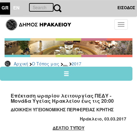
GR
EN
ΕΙΣΟΔΟΣ
Ο
Toggle
ΤΟΠΟΣ
navigati
ΜΑΣ
Ανακοινώσεις
Αρχείο
2026
...
Αρχική
Ο Τόπος μας
2017
2025
2024
2023
Επέκταση ωραρίου λειτουργίας ΠΕΔΥ -
2022
Μονάδα Υγείας Ηρακλείου έως τις 20:00
2021
ΔΙΟΙΚΗΣΗ ΥΓΕΙΟΝΟΜΙΚΗΣ ΠΕΡΙΦΕΡΕΙΑΣ ΚΡΗΤΗΣ
2020
Ηράκλειο, 03.0
3
.2017
2019
ΔΕΛΤΙΟ ΤΥΠΟΥ
2018