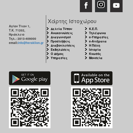
Χάρτης Ιστοχώρου
Αγίου Τίτου 1,
Δελτία Τύπου
Κ.Ε.Π.
Τ.Κ. 71202,
Ανακοινώσεις
Τηλέφωνα
Ηράκλειο
Διαγωνισμοί
e-Υπηρεσίες
Τηλ.: 2813-409000
Προσλήψεις
e-Αιτήματα
email:
info@heraklion.gr
Διαβουλεύσεις
Η Πόλη
Εκδηλώσεις
Ιστορία
Ο Δήμος
Κνωσός
Υπηρεσίες
Μουσεία