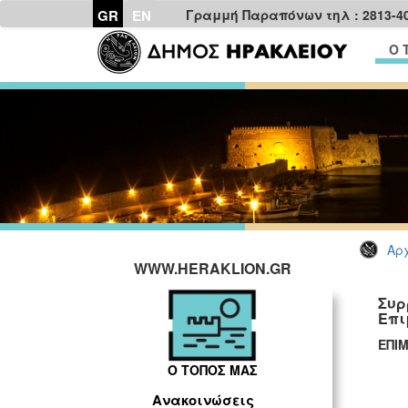
GR
EN
Γραμμή Παραπόνων τηλ : 2813-4
Ο 
Αρχ
WWW.HERAKLION.GR
Συρ
Επι
ΕΠΙ
Ο ΤΟΠΟΣ ΜΑΣ
Ανακοινώσεις