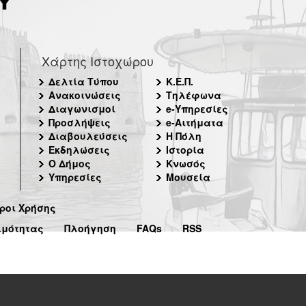
Χάρτης Ιστοχώρου
Δελτία Τύπου
Κ.Ε.Π.
Ανακοινώσεις
Τηλέφωνα
Διαγωνισμοί
e-Υπηρεσίες
Προσλήψεις
e-Αιτήματα
Διαβουλεύσεις
Η Πόλη
Εκδηλώσεις
Ιστορία
Ο Δήμος
Κνωσός
Υπηρεσίες
Μουσεία
ροι Χρήσης
ιμότητας
Πλοήγηση
FAQs
RSS