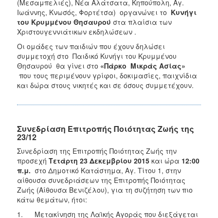
(Μεσαμπελιές), Νέα Αλάτσατα, Κηπούπολη, Αγ.
Ιωάννης, Κνωσός, Φορτέτσα) οργανώνει το
Κυνήγι
του Κρυμμένου Θησαυρού
στα πλαίσια των
Χριστουγεννιάτικων εκδηλώσεων .
Οι ομάδες των παιδιών που έχουν δηλώσει
συμμετοχή στο Παιδικό Κυνήγι του Κρυμμένου
Θησαυρού θα γίνει στο
«Πάρκο Μικράς Ασίας»
που τους περιμένουν γρίφοι, δοκιμασίες, παιχνίδια
και δώρα στους νικητές και σε όσους συμμετέχουν.
Συνεδρίαση Επιτροπής Ποιότητας Ζωής της
23/12
Συνεδρίαση της Επιτροπής Ποιότητας Ζωής την
προσεχή
Τετάρτη 23 Δεκεμβρίου 2015
και ώρα
12:00
π.μ.
στο Δημοτικό Κατάστημα, Αγ. Τίτου 1, στην
αίθουσα συνεδριάσεων της Επιτροπής Ποιότητας
Ζωής (Αίθουσα Βενιζέλου), για τη συζήτηση των πιο
κάτω θεμάτων, ήτοι:
1. Μετακίνηση της Λαϊκής Αγοράς που διεξάγεται