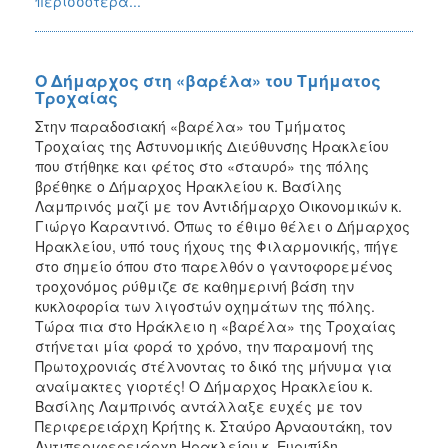
περισσότερα...
2018
2017
2016
Ο Δήμαρχος στη «βαρέλα» του Τμήματος
2015
Τροχαίας
2013
Στην παραδοσιακή «βαρέλα» του Τμήματος
Τροχαίας της Αστυνομικής Διεύθυνσης Ηρακλείου
2012
που στήθηκε και φέτος στο «σταυρό» της πόλης
2011
βρέθηκε ο Δήμαρχος Ηρακλείου κ. Βασίλης
Λαμπρινός μαζί με τον Αντιδήμαρχο Οικονομικών κ.
2010
Γιώργο Καραντινό. Όπως το έθιμο θέλει ο Δήμαρχος
2006
Ηρακλείου, υπό τους ήχους της Φιλαρμονικής, πήγε
στο σημείο όπου στο παρελθόν ο γαντοφορεμένος
τροχονόμος ρύθμιζε σε καθημερινή βάση την
κυκλοφορία των λιγοστών οχημάτων της πόλης.
Τώρα πια στο Ηράκλειο η «βαρέλα» της Τροχαίας
Ο
στήνεται μία φορά το χρόνο, την παραμονή της
ΤΟΠΟΣ
Πρωτοχρονιάς στέλνοντας το δικό της μήνυμα για
ΜΑΣ
αναίμακτες γιορτές! Ο Δήμαρχος Ηρακλείου κ.
Βασίλης Λαμπρινός αντάλλαξε ευχές με τον
ΠΟΛΙΤΙΣΜΟΣ
Περιφερειάρχη Κρήτης κ. Σταύρο Αρναουτάκη, τον
Αντιπεριφερειάρχη Ηρακλείου κ. Ευριπίδη