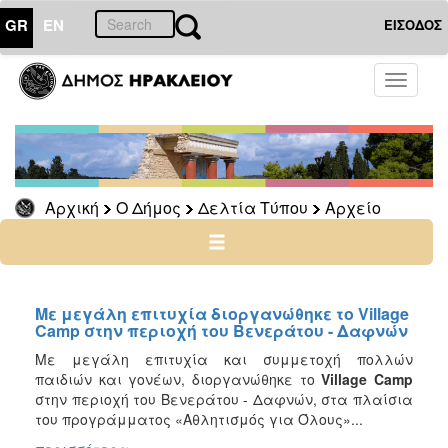
GR
EN
ΕΙΣΟΔΟΣ
Ο
Toggle
ΔΗΜΟΣ
navigati
Δελτία
Τύπου
Αρχείο
Αρχική
Ο Δήμος
Δελτία Τύπου
Αρχείο
2026
2025
2024
2023
Με μεγάλη επιτυχία διοργανώθηκε το Village
Camp στην περιοχή του Βενεράτου - Δαφνών
2022
Με μεγάλη επιτυχία και συμμετοχή πολλών
2021
παιδιών και γονέων, διοργανώθηκε το
Village
Camp
2020
στην περιοχή του Βενεράτου - Δαφνών, στα πλαίσια
του προγράμματος «Αθλητισμός για Όλους»...
2019