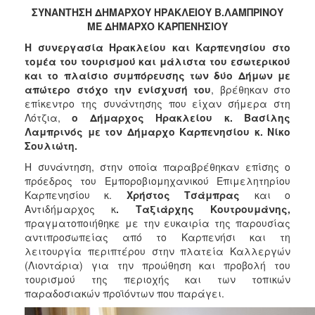
2018
ΣΥΝΑΝΤΗΣΗ ΔΗΜΑΡΧΟΥ ΗΡΑΚΛΕΙΟΥ Β.ΛΑΜΠΡΙΝΟΥ
2017
ΜΕ ΔΗΜΑΡΧΟ ΚΑΡΠΕΝΗΣΙΟΥ
2016
Η συνεργασία Ηρακλείου και Καρπενησίου στο
τομέα του τουρισμού και μάλιστα του εσωτερικού
2015
και το πλαίσιο συμπόρευσης των δύο Δήμων με
2013
απώτερο στόχο την ενίσχυσή του
, βρέθηκαν στο
επίκεντρο της συνάντησης που είχαν σήμερα στη
2012
Λότζια,
ο Δήμαρχος Ηρακλείου κ. Βασίλης
2011
Λαμπρινός με τον Δήμαρχο Καρπενησίου κ. Νίκο
Σουλιώτη.
2010
Η συνάντηση, στην οποία παραβρέθηκαν επίσης ο
2006
πρόεδρος του Εμποροβιομηχανικού Επιμελητηρίου
Καρπενησίου κ.
Χρήστος Τσάμπρας
και ο
Αντιδήμαρχος κ
. Ταξιάρχης Κουτρουμάνης,
πραγματοποιήθηκε με την ευκαιρία της παρουσίας
αντιπροσωπείας από το Καρπενήσι και τη
Ο
ΤΟΠΟΣ
λειτουργία περιπτέρου στην πλατεία Καλλεργών
ΜΑΣ
(Λιοντάρια) για την προώθηση και προβολή του
τουρισμού της περιοχής και των τοπικών
ΠΟΛΙΤΙΣΜΟΣ
παραδοσιακών προϊόντων που παράγει.