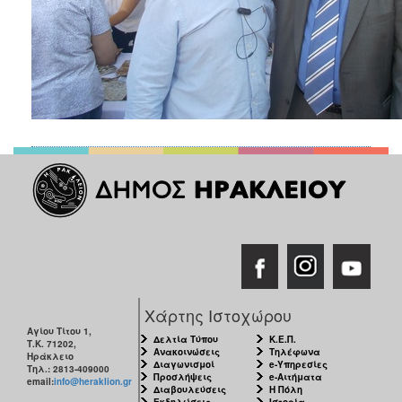
Χάρτης Ιστοχώρου
Αγίου Τίτου 1,
Δελτία Τύπου
Κ.Ε.Π.
Τ.Κ. 71202,
Ανακοινώσεις
Τηλέφωνα
Ηράκλειο
Διαγωνισμοί
e-Υπηρεσίες
Τηλ.: 2813-409000
Προσλήψεις
e-Αιτήματα
email:
info@heraklion.gr
Διαβουλεύσεις
Η Πόλη
Εκδηλώσεις
Ιστορία