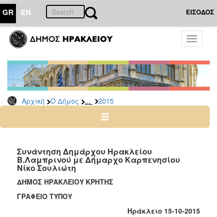
GR
EN
ΕΙΣΟΔΟΣ
Ο
Toggle
ΔΗΜΟΣ
navigati
Δελτία
Τύπου
Αρχείο
...
Αρχική
Ο Δήμος
2015
2026
2025
2024
2023
Συνάντηση Δημάρχου Ηρακλείου
Β.Λαμπρινού με Δήμαρχο Καρπενησίου
2022
Νίκο Σουλιώτη
2021
ΔΗΜΟΣ ΗΡΑΚΛΕΙΟΥ ΚΡΗΤΗΣ
2020
ΓΡΑΦΕΙΟ ΤΥΠΟΥ
2019
Ηράκλειο 15-10-2015