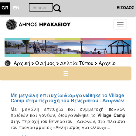
GR
EN
ΕΙΣΟΔΟΣ
Ο
Toggle
ΔΗΜΟΣ
navigati
Δελτία
Τύπου
Αρχείο
Αρχική
Ο Δήμος
Δελτία Τύπου
Αρχείο
2026
2025
2024
2023
Με μεγάλη επιτυχία διοργανώθηκε το Village
Camp στην περιοχή του Βενεράτου - Δαφνών
2022
Με μεγάλη επιτυχία και συμμετοχή πολλών
2021
παιδιών και γονέων, διοργανώθηκε το
Village
Camp
2020
στην περιοχή του Βενεράτου - Δαφνών, στα πλαίσια
του προγράμματος «Αθλητισμός για Όλους»...
2019