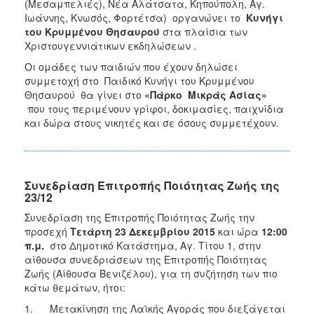
(Μεσαμπελιές), Νέα Αλάτσατα, Κηπούπολη, Αγ.
Ιωάννης, Κνωσός, Φορτέτσα) οργανώνει το
Κυνήγι
του Κρυμμένου Θησαυρού
στα πλαίσια των
Χριστουγεννιάτικων εκδηλώσεων .
Οι ομάδες των παιδιών που έχουν δηλώσει
συμμετοχή στο Παιδικό Κυνήγι του Κρυμμένου
Θησαυρού θα γίνει στο
«Πάρκο Μικράς Ασίας»
που τους περιμένουν γρίφοι, δοκιμασίες, παιχνίδια
και δώρα στους νικητές και σε όσους συμμετέχουν.
Συνεδρίαση Επιτροπής Ποιότητας Ζωής της
23/12
Συνεδρίαση της Επιτροπής Ποιότητας Ζωής την
προσεχή
Τετάρτη 23 Δεκεμβρίου 2015
και ώρα
12:00
π.μ.
στο Δημοτικό Κατάστημα, Αγ. Τίτου 1, στην
αίθουσα συνεδριάσεων της Επιτροπής Ποιότητας
Ζωής (Αίθουσα Βενιζέλου), για τη συζήτηση των πιο
κάτω θεμάτων, ήτοι:
1. Μετακίνηση της Λαϊκής Αγοράς που διεξάγεται