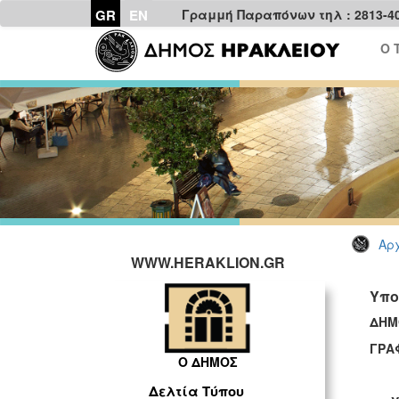
GR
EN
Γραμμή Παραπόνων τηλ : 2813-4
Ο 
Αρχ
WWW.HERAKLION.GR
Υπο
ΔΗΜ
ΓΡΑ
Ο ΔΗΜΟΣ
Δελτία Τύπου