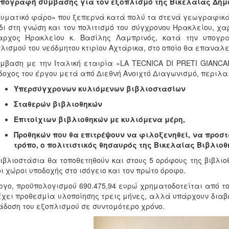
πογραφή σύμβασης για τον εξοπλισμό της Βικελαίας Δημο
υματικό φάρο» που ξεπερνά κατά πολύ τα στενά γεωγραφικά ό
δι στη γνώση και τον πολιτισμό του σύγχρονου Ηρακλείου, χα
αρχος Ηρακλείου κ. Βασίλης Λαμπρινός, κατά την υπογρ
λισμού του νεόδμητου κτιρίου Αχτάρικα, στο οποίο θα επαναλε
μβαση με την Ιταλική εταιρία «LA TECNICA DI PRETI GIANCA
οχος του έργου μετά από Διεθνή Ανοιχτό Διαγωνισμό, περιλα
Υπερσύγχρονων κυλιόμενων βιβλιοστασίων
Σταθερών βιβλιοθηκών
Επιτοίχιων βιβλιοθηκών με κυλιόμενα μέρη,
Προθηκών που θα επιτρέψουν να φιλοξενηθεί, να προστ
τρόπο, ο πολιτιστικός θησαυρός της Βικελαίας Βιβλιοθ
ιβλιοστάσια θα τοποθετηθούν και στους 5 ορόφους της βιβλι
οι χώροι υποδοχής στο ισόγειο και τον πρώτο όροφο.
ργο, προϋπολογισμού 690.475,94 ευρώ χρηματοδοτείται από τ
έχει προθεσμία υλοποίησης τρεις μήνες, αλλά υπάρχουν διαβ
δοση του εξοπλισμού σε συντομότερο χρόνο.