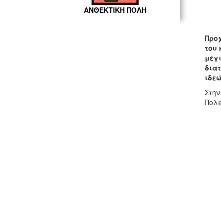
ΑΝΘΕΚΤΙΚΗ ΠΟΛΗ
Προ
του 
μέγ
διατ
ιδεώ
Στη
Πολε