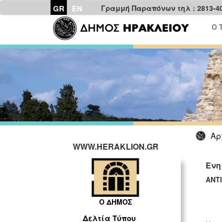
GR
EN
Γραμμή Παραπόνων τηλ : 2813-4
Ο 
Αρ
WWW.HERAKLION.GR
Ενη
ΑΝΤ
Ο ΔΗΜΟΣ
Δελτία Τύπου