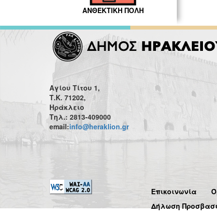
ΑΝΘΕΚΤΙΚΗ ΠΟΛΗ
Αγίου Τίτου 1,
Τ.Κ. 71202,
Ηράκλειο
Τηλ.: 2813-409000
email:
info@heraklion.gr
Επικοινωνία
Ό
Δήλωση Προσβασ