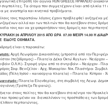
γανωτική επιτροπή του αγώνα RUN GREECE ΗΡΑΚΛΕΙΟ ανακοιν
0 συμπολίτες. Τα άτομα που συμμετέχουν είναι από ηλικία 11
α με αναπηρία και κινητικά προβλήματα.
όλους τους παραπάνω λόγους έχουν προβλεφθεί αυξημένα μ
ιζομένων αλλά και των πολιτών που θα κατέβουν στους δρόμο
υσία τους και να χειροκροτήσουν τους δρομείς και περιπατητέ
ΚΥΡΙΑΚΗ 26 ΑΠΡΙΛΙΟΥ 2015 ΑΠΟ ΩΡΑ 07.00 ΜΕΧΡΙ 14.00 Η ΔΙΑ
Ε ΕΙΔΟΥΣ ΟΧΗΜΑΤΑ.
αδρομή είναι η παρακάτω:
νηση:
Αρχή Λεωφόρου Δικαιοσύνης (μπροστά από την Περιφέρει
ύστου (πεζόδρομος) – Πλατεία Δέκα Οκτώ Άγγλων - Νεάρχου 
ριβάνι Ο.Λ.Η.)- Στροφή γύρω από το σιντριβάνι – Νεάρχου - 
όρος Σοφ. Βενιζέλου - Αρχ. Μακαρίου- Νικ. Πλαστήρα- Συμβολή
άδος (Πύλη Ιησού – καινούργια πλατεία) – Πλατεία Κύπρου - 
ματισμός:
Πλατεία Ελευθερίας, στη συμβολή της Λεωφ. Δημοκ
ογιάννη (Τράπεζα Πειραιώς).
ήνεται στους πολίτες που θα κατέβουν στο κέντρο του Ηρακλείο
0 και προκειμένου να διευκολύνουν τις προσπάθειες των δρομέ
σέλθουν περπατώντας.