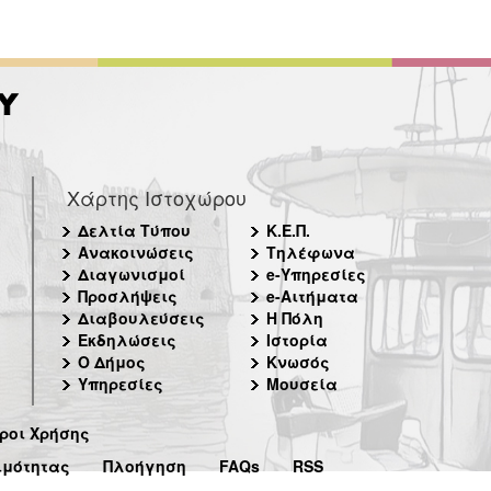
Χάρτης Ιστοχώρου
Δελτία Τύπου
Κ.Ε.Π.
Ανακοινώσεις
Τηλέφωνα
Διαγωνισμοί
e-Υπηρεσίες
Προσλήψεις
e-Αιτήματα
Διαβουλεύσεις
Η Πόλη
Εκδηλώσεις
Ιστορία
Ο Δήμος
Κνωσός
Υπηρεσίες
Μουσεία
ροι Χρήσης
ιμότητας
Πλοήγηση
FAQs
RSS