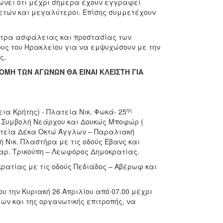
ώνει ότι μέχρι σήμερα έχουν εγγραφεί
 ετών και μεγαλύτεροι. Επίσης συμμετέχουν
έτρα ασφάλειας και προστασίας των
υς του Ηρακλείου για να εμψυχώσουν με την
ς.
ΔΡΟΜΗ ΤΩΝ ΑΓΩΝΩΝ ΘΑ ΕΙΝΑΙ ΚΛΕΙΣΤΗ ΓΙΑ
ης
α Κρήτης) - Πλατεία Νικ. Φωκά- 25
– Συμβολή Νεάρχου και Δουκώς Μποφώρ (
Πλατεία Δέκα Οκτώ Άγγλων – Παραλιακή
 Νικ. Πλαστήρα με τις οδούς Έβανς και
Χαρ. Τρικούπη – Λεωφόρος Δημοκρατίας.
ρατίας με τις οδούς Πεδιάδος – Αβέρωφ και
υ την Κυριακή 26 Απριλίου από 07.00 μέχρι
ων και της οργανωτικής επιτροπής, να