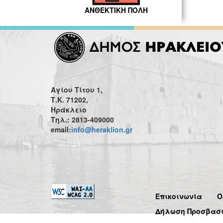
ΑΝΘΕΚΤΙΚΗ ΠΟΛΗ
Αγίου Τίτου 1,
Τ.Κ. 71202,
Ηράκλειο
Τηλ.: 2813-409000
email:
info@heraklion.gr
Επικοινωνία
Ό
Δήλωση Προσβασ