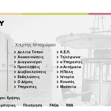
Χάρτης Ιστοχώρου
Δελτία Τύπου
Κ.Ε.Π.
Ανακοινώσεις
Τηλέφωνα
Διαγωνισμοί
e-Υπηρεσίες
Προσλήψεις
e-Αιτήματα
Διαβουλεύσεις
Η Πόλη
Εκδηλώσεις
Ιστορία
Ο Δήμος
Κνωσός
Υπηρεσίες
Μουσεία
ροι Χρήσης
ιμότητας
Πλοήγηση
FAQs
RSS