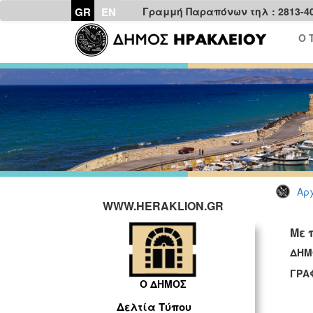
GR
EN
Γραμμή Παραπόνων τηλ : 2813-4
Ο 
Αρχ
WWW.HERAKLION.GR
Με 
ΔΗΜ
ΓΡΑ
Ο ΔΗΜΟΣ
Δελτία Τύπου