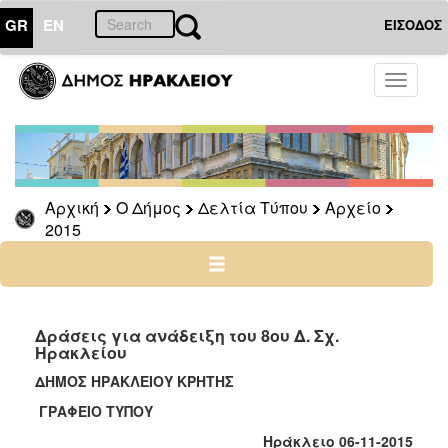
GR
EN
ΕΙΣΟΔΟΣ
Ο
Toggle
ΔΗΜΟΣ
navigati
Δελτία
Τύπου
Αρχείο
Αρχική
Ο Δήμος
Δελτία Τύπου
Αρχείο
2026
2015
2025
2024
2023
2022
Δράσεις για ανάδειξη του 8ου Δ. Σχ.
Ηρακλείου
2021
ΔΗΜΟΣ ΗΡΑΚΛΕΙΟΥ ΚΡΗΤΗΣ
2020
ΓΡΑΦΕΙΟ ΤΥΠΟΥ
2019
Ηράκλειο 06-11-2015