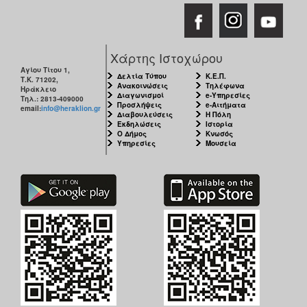
Χάρτης Ιστοχώρου
Αγίου Τίτου 1,
Δελτία Τύπου
Κ.Ε.Π.
Τ.Κ. 71202,
Ανακοινώσεις
Τηλέφωνα
Ηράκλειο
Διαγωνισμοί
e-Υπηρεσίες
Τηλ.: 2813-409000
Προσλήψεις
e-Αιτήματα
email:
info@heraklion.gr
Διαβουλεύσεις
Η Πόλη
Εκδηλώσεις
Ιστορία
Ο Δήμος
Κνωσός
Υπηρεσίες
Μουσεία