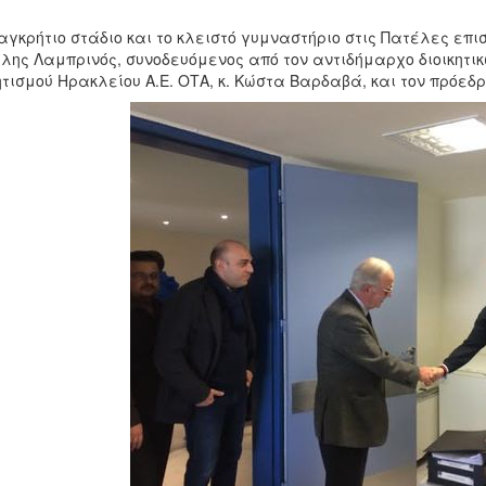
αγκρήτιο στάδιο και το κλειστό γυμναστήριο στις Πατέλες επ
λης Λαμπρινός, συνοδευόμενος από τον αντιδήμαρχο διοικητικ
τισμού Ηρακλείου Α.Ε. ΟΤΑ, κ. Κώστα Βαρδαβά, και τον πρόεδ