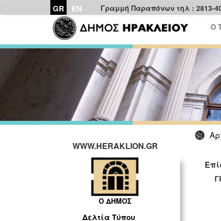
GR
EN
Γραμμή Παραπόνων τηλ : 2813-4
Ο 
Αρ
WWW.HERAKLION.GR
Επί
ΓΡΑ
Ο ΔΗΜΟΣ
Δελτία Τύπου