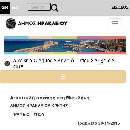
GR
EN
ΕΙΣΟΔΟΣ
Ο
Toggle
ΔΗΜΟΣ
navigati
Δελτία
Τύπου
Αρχείο
Αρχική
Ο Δήμος
Δελτία Τύπου
Αρχείο
2026
2015
2025
2024
2023
2022
Αποστολή αγάπης στη Μυτιλήνη
2021
ΔΗΜΟΣ ΗΡΑΚΛΕΙΟΥ ΚΡΗΤΗΣ
2020
ΓΡΑΦΕΙΟ ΤΥΠΟΥ
2019
Ηράκλειο 20-11-2015