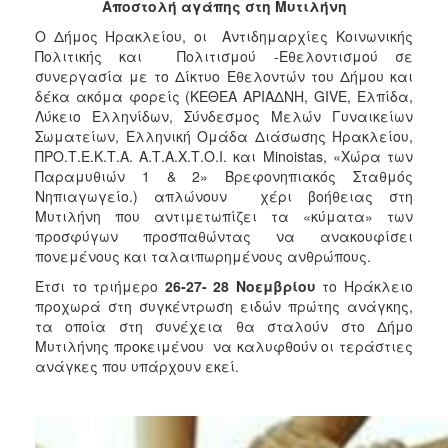
2018
Αποστολή αγάπης στη Μυτιλήνη
2017
Ο Δήμος Ηρακλείου, οι Αντιδημαρχίες Κοινωνικής
Πολιτικής και Πολιτισμού -Εθελοντισμού σε
2016
συνεργασία με το Δίκτυο Εθελοντών του Δήμου και
2015
δέκα ακόμα φορείς (ΚΕΘΕΑ ΑΡΙΑΔΝΗ, GIVE, Ελπίδα,
Λύκειο Ελληνίδων, Σύνδεσμος Μελών Γυναικείων
2013
Σωματείων, Ελληνική Ομάδα Διάσωσης Ηρακλείου,
2012
ΠΡΟ.Τ.Ε.Κ.Τ.Α. Α.Τ.Α.Χ.Τ.Ο.Ι. και Minoistas, «Χώρα των
Παραμυθιών 1 & 2» Βρεφονηπιακός Σταθμός
2011
Νηπιαγωγείο.) απλώνουν χέρι βοήθειας στη
2010
Μυτιλήνη που αντιμετωπίζει τα «κύματα» των
προσφύγων προσπαθώντας να ανακουφίσει
2006
πονεμένους και ταλαιπωρημένους ανθρώπους.
Έτσι το τριήμερο
26-27- 28 Νοεμβρίου
το Ηράκλειο
προχωρά στη συγκέντρωση ειδών πρώτης ανάγκης,
τα οποία στη συνέχεια θα σταλούν στο Δήμο
Ο
Μυτιλήνης προκειμένου να καλυφθούν οι τεράστιες
ΤΟΠΟΣ
ανάγκες που υπάρχουν εκεί.
ΜΑΣ
ΠΟΛΙΤΙΣΜΟΣ