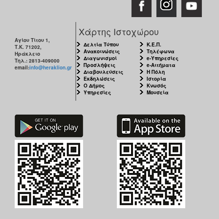
Χάρτης Ιστοχώρου
Αγίου Τίτου 1,
Δελτία Τύπου
Κ.Ε.Π.
Τ.Κ. 71202,
Ανακοινώσεις
Τηλέφωνα
Ηράκλειο
Διαγωνισμοί
e-Υπηρεσίες
Τηλ.: 2813-409000
Προσλήψεις
e-Αιτήματα
email:
info@heraklion.gr
Διαβουλεύσεις
Η Πόλη
Εκδηλώσεις
Ιστορία
Ο Δήμος
Κνωσός
Υπηρεσίες
Μουσεία