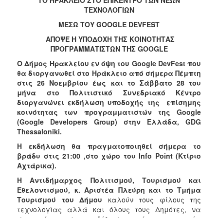
2018
ΤΕΧΝΟΛΟΓΙΩΝ
2017
ΜΕΣΩ ΤΟΥ
GOOGLE
DEVFEST
2016
A
ΠΟΨΕ Η ΥΠΟΔΟΧΗ ΤΗΣ ΚΟΙΝΟΤΗΤΑΣ
2015
ΠΡΟΓΡΑΜΜΑΤΙΣΤΩΝ ΤΗΣ
GOOGLE
2013
Ο Δήμος Ηρακλείου εν όψη του Google DevFest που
θα διοργανωθεί στο Ηράκλειο από σήμερα Πέμπτη
2012
στις 26 Νοεμβρίου έως και το Σάββατο 28 του
2011
μήνα στο Πολιτιστικό Συνεδριακό Κέντρο
διοργανώνει εκδήλωση υποδοχής της επίσημης
2010
κοινότητας των προγραμματιστών της Google
2006
(Google Developers Group) στην Ελλάδα, GDG
Thessaloniki.
Η εκδήλωση θα πραγματοποιηθεί σήμερα το
βράδυ στις 21:00 ,στο χώρο του Info Point (Κτίριο
Αχτάρικα).
Ο
ΤΟΠΟΣ
Η Αντιδήμαρχος Πολιτισμού, Τουρισμού και
ΜΑΣ
Εθελοντισμού, κ. Αριστέα Πλεύρη και το Τμήμα
Τουρισμού του Δήμου
καλούν τους φίλους της
ΠΟΛΙΤΙΣΜΟΣ
τεχνολογίας αλλά και όλους τους Δημότες, να