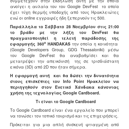
συμμετέχουν στην εκδήλωση αυτή με την οποία
ΑΝΘΕΚΤΙΚΗ
ανοίγει η αυλαία του του Google DevFest το οποίο
ΠΟΛΗ
έχει τύχη θερμής υποδοχής από τους Ηρακλειώτες
ενώ οι online εγγραφές ήδη ξεπερνούν τις 500.
Παράλληλα το Σάββατο 28 Νοεμβρίου στις 21:00
το βράδυ με την λήξη του
DevFest
θα
πραγματοποιηθεί η τελετή παράδοσης της
o
εφαρμογής 360
HANDAKAS
την οποία η κοινότητα
(Google Developers Group, GDG Thessaloniki) μέσω
του Google DevFest θα αναβαθμίσει και θα
μετατρέψει την απεικόνισή της σε τρισδιάστατη
εικόνα (3D) από 2D που ήταν σήμερα.
Η εφαρμογή αυτή και θα δώσει την δυνατότητα
στους επισκέπτες του
Info Point Ηρακλείου να
περιηγηθούν στον Ενετικό Χάνδακα κάνοντας
χρήση της τεχνολογίας
Google Cardboard.
Τι είναι το Google Cardboard
Το Google Cardboard είναι ένα εργαλείο που μπορεί
να τονώσει τον τοπικό τουρισμό και τις επιχειρήσεις.
Πρόκειται για μια απλή συσκευή φτιαγμένη από