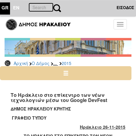
GR
EN
ΕΙΣΟΔΟΣ
Ο
Toggle
ΔΗΜΟΣ
navigati
Δελτία
Τύπου
Αρχείο
...
Αρχική
Ο Δήμος
2015
2026
2025
2024
2023
Το Ηράκλειο στο επίκεντρο των νέων
τεχνολογιών μέσω του Google DevFest
2022
ΔΗΜΟΣ ΗΡΑΚΛΕΙΟΥ ΚΡΗΤΗΣ
2021
ΓΡΑΦΕΙΟ ΤΥΠΟΥ
2020
Ηράκλειο 26-11-2015
2019
ΤΟ ΗΡΑΚΛΕΙΟ ΣΤΟ ΕΠΙΚΕΝΤΡΟ ΤΩΝ ΝΕΩΝ