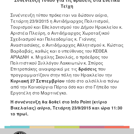
2018
Τείχη
2017
Συνέντευξη τύπου πρόκειται να δώσουν αύριο,
2016
Τετάρτη 23/9/2015
η Αντιδήμαρχος Πολιτισμού,
Τουρισμού και Εθελοντισμού του Δήμου Ηρακλείου κ.
2015
Αριστέα Πλεύρη, ο Αντιδήμαρχος Χωροταξικού
2013
Σχεδιασμού και Πολεοδομίας κ. Γιάννης
Αναστασάκης, ο Αντιδήμαρχος Αθλητισμού κ. Κώστας
2012
Βαρδαβάς, καθώς και ο υπεύθυνος του ΚΕΘΕΑ
2011
ΑΡΙΑΔΝΗ κ. Μιχάλης Σκουλάς, ο πρόεδρος του
Πολιτιστικού Συλλόγου Λακκιωτών κ. Σπύρος
2010
Επιτροπάκης αναφορικά με τις
δράσεις
που
2006
προγραμματίζουν στην πόλη του Ηρακλείου την
Κυριακή 27 Σεπτεμβρίου
τόσο στο αλσύλλιο πάνω
από την Καινούργια Πόρτα όσο και στο Γήπεδο του
Εργοτέλη στο Μαρτινέγκο.
Η συνέντευξη θα δοθεί στο
Info
Point
(κτίριο
Ο
ΤΟΠΟΣ
Βικελαίας) αύριο, Τετάρτη 23/9/2015 και ώρα 11:30
ΜΑΣ
το πρωί.
ΠΟΛΙΤΙΣΜΟΣ