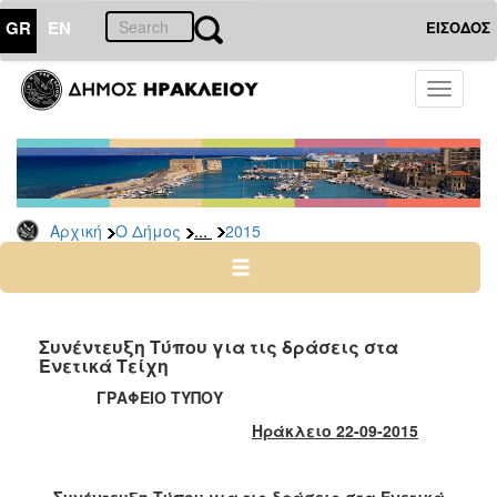
GR
EN
ΕΙΣΟΔΟΣ
Ο
Toggle
ΔΗΜΟΣ
navigati
Δελτία
Τύπου
Αρχείο
...
Αρχική
Ο Δήμος
2015
2026
2025
2024
2023
Συνέντευξη Τύπου για τις δράσεις στα
Ενετικά Τείχη
2022
ΓΡΑΦΕΙΟ ΤΥΠΟΥ
2021
Ηράκλειο 22-09-2015
2020
2019
Συνέντευξη Τύπου για τις δράσεις στα Ενετικά