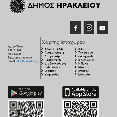
ΑΝΘΕΚΤΙΚΗ
ΠΟΛΗ
Χάρτης Ιστοχώρου
Αγίου Τίτου 1,
Δελτία Τύπου
Κ.Ε.Π.
Τ.Κ. 71202,
Ανακοινώσεις
Τηλέφωνα
Ηράκλειο
Διαγωνισμοί
e-Υπηρεσίες
Τηλ.: 2813-409000
Προσλήψεις
e-Αιτήματα
email:
info@heraklion.gr
Διαβουλεύσεις
Η Πόλη
Εκδηλώσεις
Ιστορία
Ο Δήμος
Κνωσός
Υπηρεσίες
Μουσεία