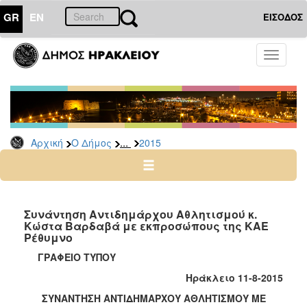
GR
EN
ΕΙΣΟΔΟΣ
Ο
Toggle
ΔΗΜΟΣ
navigati
Δελτία
Τύπου
Αρχείο
...
Αρχική
Ο Δήμος
2015
2026
2025
2024
2023
Συνάντηση Αντιδημάρχου Αθλητισμού κ.
Κώστα Βαρδαβά με εκπροσώπους της ΚΑΕ
2022
Ρέθυμνο
2021
ΓΡΑΦΕΙΟ ΤΥΠΟΥ
2020
Ηράκλειο 11-8-2015
2019
ΣΥΝΑΝΤΗΣΗ ΑΝΤΙΔΗΜΑΡΧΟΥ ΑΘΛΗΤΙΣΜΟΥ ΜΕ