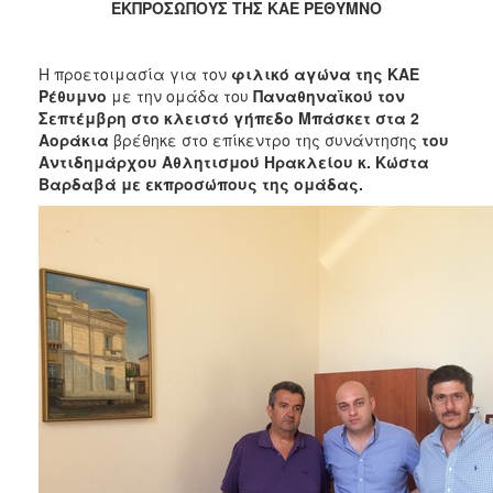
2018
ΕΚΠΡΟΣΩΠΟΥΣ ΤΗΣ ΚΑΕ ΡΕΘΥΜΝΟ
2017
2016
Η προετοιμασία για τον
φιλικό αγώνα της ΚΑΕ
Ρέθυμνο
με την ομάδα του
Παναθηναϊκού τον
2015
Σεπτέμβρη στο κλειστό γήπεδο Μπάσκετ στα 2
2013
Αοράκια
βρέθηκε στο επίκεντρο της συνάντησης
του
Αντιδημάρχου Αθλητισμού Ηρακλείου κ. Κώστα
2012
Βαρδαβά με εκπροσώπους της ομάδας.
2011
2010
2006
Ο
ΤΟΠΟΣ
ΜΑΣ
ΠΟΛΙΤΙΣΜΟΣ