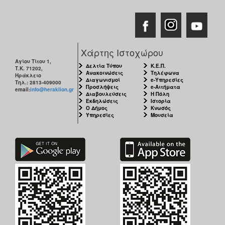
Χάρτης Ιστοχώρου
Αγίου Τίτου 1,
Δελτία Τύπου
Κ.Ε.Π.
Τ.Κ. 71202,
Ανακοινώσεις
Τηλέφωνα
Ηράκλειο
Διαγωνισμοί
e-Υπηρεσίες
Τηλ.: 2813-409000
Προσλήψεις
e-Αιτήματα
email:
info@heraklion.gr
Διαβουλεύσεις
Η Πόλη
Εκδηλώσεις
Ιστορία
Ο Δήμος
Κνωσός
Υπηρεσίες
Μουσεία