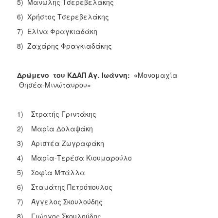
5) Μανώλης Τσερεβελάκης
6) Χρήστος Τσερεβελάκης
7) Ελίνα Φραγκιαδάκη
8) Ζαχάρης Φραγκιαδάκης
Δρώμενο του ΚΔΑΠ Αγ. Ιωάννη: «
Μονομαχία
Θησέα-Μινώταυρου»
1) Στρατής Γριντάκης
2) Μαρία Δολαψάκη
3) Αριστέα Ζωγραφάκη
4) Μαρία-Τερέσα Κιουμαρούλο
5) Σοφία Μπάλλα
6) Σταμάτης Πετρόπουλος
7) Άγγελος Σκουλούδης
8) Γιώργος Σκουλούδης