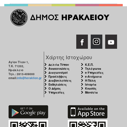
Χάρτης Ιστοχώρου
Αγίου Τίτου 1,
Δελτία Τύπου
Κ.Ε.Π.
Τ.Κ. 71202,
Ανακοινώσεις
Τηλέφωνα
Ηράκλειο
Διαγωνισμοί
e-Υπηρεσίες
Τηλ.: 2813-409000
Προσλήψεις
e-Αιτήματα
email:
info@heraklion.gr
Διαβουλεύσεις
Η Πόλη
Εκδηλώσεις
Ιστορία
Ο Δήμος
Κνωσός
Υπηρεσίες
Μουσεία