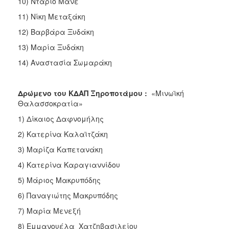
10) Ντάριο Μάνε
11) Νίκη Μεταξάκη
12) Βαρβάρα Ξυδάκη
13) Μαρία Ξυδάκη
14) Αναστασία Σωμαράκη
Δρώμενο του ΚΔΑΠ Ξηροποτάμου :
«Μινωϊκή
Θαλασσοκρατία»
1) Δίκαιος Δαφνομήλης
2) Κατερίνα Καλαϊτζάκη
3) Μαρίζα Καπετανάκη
4) Κατερίνα Καραγιαννίδου
5) Μάριος Μακρυπόδης
6) Παναγιώτης Μακρυπόδης
7) Μαρία Μενεξή
8) Εμμανουέλα Χατζηβασιλείου