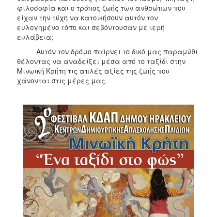
2018
φιλοσοφία και ο τρόπος ζωής των ανθρώπων που
2017
είχαν την τύχη να κατοικήσουν αυτόν τον
ευλογημένο τόπο και σεβόντουσαν με ιερή
2016
ευλάβεια;
2015
Αυτόν τον δρόμο παίρνει το δικό μας παραμύθι
2013
θέλοντας να αναδείξει μέσα από το ταξίδι στην
Μινωική Κρήτη τις απλές αξίες της ζωής που
2012
χάνονται στις μέρες μας.
2011
2010
2006
Ο
ΤΟΠΟΣ
ΜΑΣ
ΠΟΛΙΤΙΣΜΟΣ