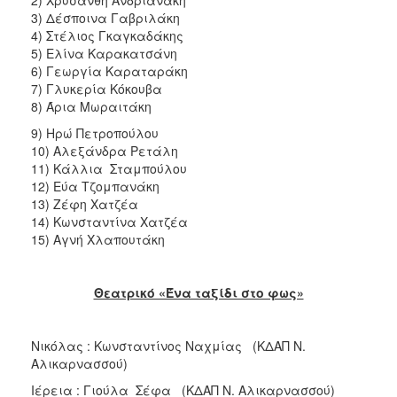
3) Δέσποινα Γαβριλάκη
4) Στέλιος Γκαγκαδάκης
5) Ελίνα Καρακατσάνη
6) Γεωργία Καραταράκη
7) Γλυκερία Κόκουβα
8) Άρια Μωραιτάκη
9) Ηρώ Πετροπούλου
10) Αλεξάνδρα Ρετάλη
11) Κάλλια Σταμπούλου
12) Εύα Τζομπανάκη
13) Ζέφη Χατζέα
14) Κωνσταντίνα Χατζέα
15) Αγνή Χλαπουτάκη
Θεατρικό «Ένα ταξίδι στο φως»
Νικόλας : Κωνσταντίνος Ναχμίας (ΚΔΑΠ Ν.
Αλικαρνασσού)
Ιέρεια : Γιούλα Σέφα (ΚΔΑΠ Ν. Αλικαρνασσού)