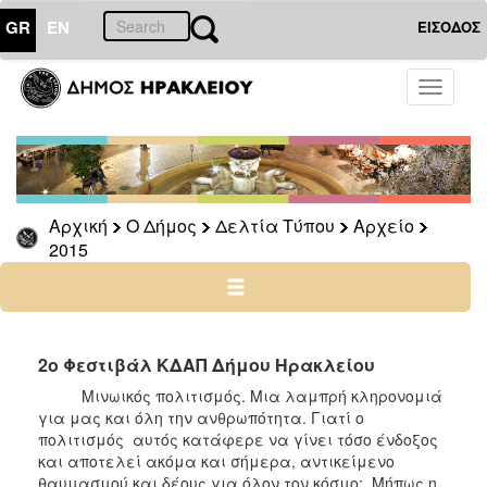
GR
EN
ΕΙΣΟΔΟΣ
Ο
Toggle
ΔΗΜΟΣ
navigati
Δελτία
Τύπου
Αρχείο
Αρχική
Ο Δήμος
Δελτία Τύπου
Αρχείο
2026
2015
2025
2024
2023
2022
2ο Φεστιβάλ ΚΔΑΠ Δήμου Ηρακλείου
2021
Μινωικός πολιτισμός. Μια λαμπρή κληρονομιά
για μας και όλη την ανθρωπότητα. Γιατί ο
2020
πολιτισμός αυτός κατάφερε να γίνει τόσο ένδοξος
2019
και αποτελεί ακόμα και σήμερα, αντικείμενο
θαυμασμού και δέους για όλον τον κόσμο; Μήπως η