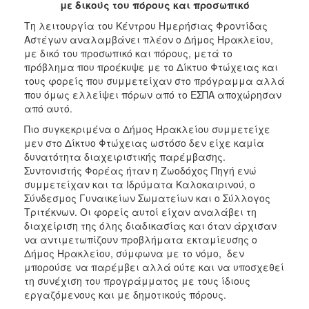
2018
με δικούς του πόρους και προσωπικό
2017
Τη λειτουργία του Κέντρου Ημερήσιας Φροντίδας
Αστέγων αναλαμβάνει πλέον ο Δήμος Ηρακλείου,
2016
με δικό του προσωπικό και πόρους, μετά το
2015
πρόβλημα που προέκυψε με το Δίκτυο Φτώχειας και
τους φορείς που συμμετείχαν στο πρόγραμμα αλλά
2013
που όμως ελλείψει πόρων από το ΕΣΠΑ αποχώρησαν
2012
από αυτό.
2011
Πιο συγκεκριμένα ο Δήμος Ηρακλείου συμμετείχε
μεν στο Δίκτυο Φτώχειας ωστόσο δεν είχε καμία
2010
δυνατότητα διαχειριστικής παρέμβασης.
2006
Συντονιστής Φορέας ήταν η Ζωοδόχος Πηγή ενώ
συμμετείχαν και τα Ιδρύματα Καλοκαιρινού, ο
Σύνδεσμος Γυναικείων Σωματείων και ο Σύλλογος
Τριτέκνων. Οι φορείς αυτοί είχαν αναλάβει τη
διαχείριση της όλης διαδικασίας και όταν άρχισαν
Ο
να αντιμετωπίζουν προβλήματα εκταμίευσης ο
ΤΟΠΟΣ
Δήμος Ηρακλείου, σύμφωνα με το νόμο, δεν
ΜΑΣ
μπορούσε να παρέμβει αλλά ούτε και να υποσχεθεί
τη συνέχιση του προγράμματος με τους ίδιους
ΠΟΛΙΤΙΣΜΟΣ
εργαζόμενους και με δημοτικούς πόρους.