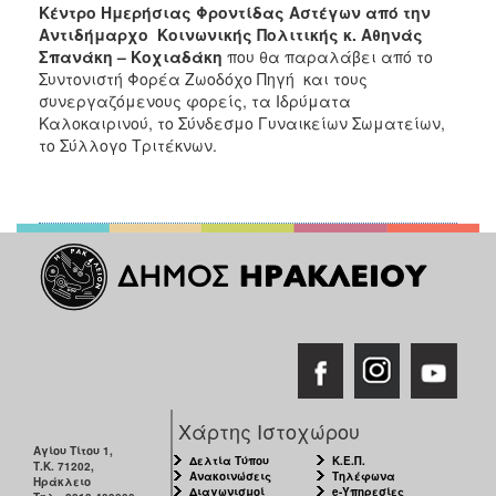
Κέντρο Ημερήσιας Φροντίδας Αστέγων από την
Αντιδήμαρχο Κοινωνικής Πολιτικής κ. Αθηνάς
Σπανάκη – Κοχιαδάκη
που θα παραλάβει από
το
Συντονιστή Φορέα Ζωοδόχο Πηγή και τους
συνεργαζόμενους φορείς, τα Ιδρύματα
Καλοκαιρινού, το Σύνδεσμο Γυναικείων Σωματείων,
το Σύλλογο Τριτέκνων.
Χάρτης Ιστοχώρου
Αγίου Τίτου 1,
Δελτία Τύπου
Κ.Ε.Π.
Τ.Κ. 71202,
Ανακοινώσεις
Τηλέφωνα
Ηράκλειο
Διαγωνισμοί
e-Υπηρεσίες