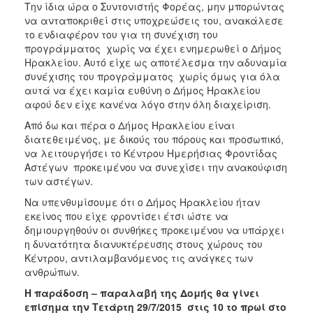
Την ίδια ώρα ο Συντονιστής Φορέας, μην μπορώντας
ΑΝΘΕΚΤΙΚΗ
ΠΟΛΗ
να ανταποκριθεί στις υποχρεώσεις του, ανακάλεσε
το ενδιαφέρον του για τη συνέχιση του
προγράμματος χωρίς να έχει ενημερωθεί ο Δήμος
Ηρακλείου. Αυτό είχε ως αποτέλεσμα την αδυναμία
συνέχισης του προγράμματος χωρίς όμως για όλα
αυτά να έχει καμία ευθύνη ο Δήμος Ηρακλείου
αφού δεν είχε κανένα λόγο στην όλη διαχείριση.
Από δω και πέρα ο Δήμος Ηρακλείου είναι
διατεθειμένος, με δικούς του πόρους και προσωπικό,
να λειτουργήσει το Κέντρου Ημερήσιας Φροντίδας
Αστέγων προκειμένου να συνεχίσει την ανακούφιση
των αστέγων.
Να υπενθυμίσουμε ότι ο Δήμος Ηρακλείου ήταν
εκείνος που είχε φροντίσει έτσι ώστε να
δημιουργηθούν οι συνθήκες προκειμένου να υπάρχει
η δυνατότητα διανυκτέρευσης στους χώρους του
Κέντρου, αντιλαμβανόμενος τις ανάγκες των
ανθρώπων.
Η παράδοση – παραλαβή της Δομής θα γίνει
επίσημα την Τετάρτη 29/7/2015 στις 10 το πρωί στο