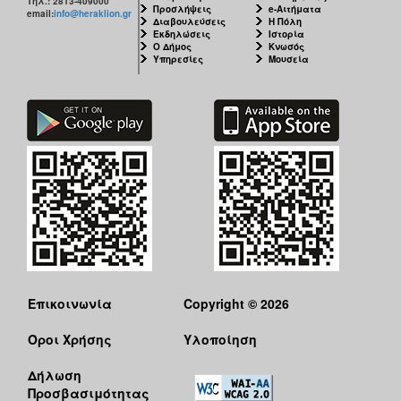
Τηλ.: 2813-409000
Προσλήψεις
e-Αιτήματα
email:
info@heraklion.gr
Διαβουλεύσεις
Η Πόλη
Εκδηλώσεις
Ιστορία
Ο Δήμος
Κνωσός
Υπηρεσίες
Μουσεία
Επικοινωνία
Copyright © 2026
Όροι Χρήσης
Υλοποίηση
Δήλωση
Προσβασιμότητας