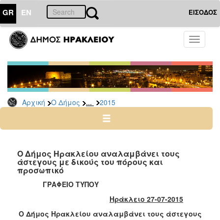
GR
EN
ΕΙΣΟΔΟΣ
Ο
Toggle
ΔΗΜΟΣ
navigati
Δελτία
Τύπου
Αρχείο
...
Αρχική
Ο Δήμος
2015
2026
2025
2024
2023
Ο Δήμος Ηρακλείου αναλαμβάνει τους
άστεγους με δικούς του πόρους και
2022
προσωπικό
2021
ΓΡΑΦΕΙΟ ΤΥΠΟΥ
2020
Ηράκλειο 27-07-2015
2019
Ο Δήμος Ηρακλείου αναλαμβάνει τους άστεγους