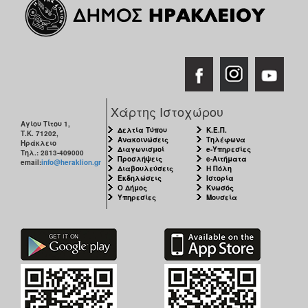
Χάρτης Ιστοχώρου
Αγίου Τίτου 1,
Δελτία Τύπου
Κ.Ε.Π.
Τ.Κ. 71202,
Ανακοινώσεις
Τηλέφωνα
Ηράκλειο
Διαγωνισμοί
e-Υπηρεσίες
Τηλ.: 2813-409000
Προσλήψεις
e-Αιτήματα
email:
info@heraklion.gr
Διαβουλεύσεις
Η Πόλη
Εκδηλώσεις
Ιστορία
Ο Δήμος
Κνωσός
Υπηρεσίες
Μουσεία