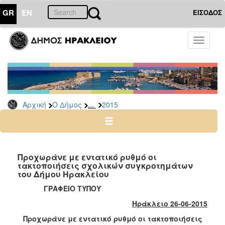
GR
EN
ΕΙΣΟΔΟΣ
Ο
Toggle
ΔΗΜΟΣ
navigati
Δελτία
Τύπου
Αρχείο
...
Αρχική
Ο Δήμος
2015
2026
2025
2024
2023
Προχωράνε με εντατικό ρυθμό οι
τακτοποιήσεις σχολικών συγκροτημάτων
2022
του Δήμου Ηρακλείου
2021
ΓΡΑΦΕΙΟ ΤΥΠΟΥ
2020
Ηράκλειο 26-06-2015
2019
Προχωράνε με εντατικό ρυθμό οι τακτοποιήσεις