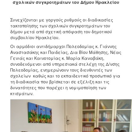
2018
σχολικών συγκροτημάτων του Δήμου Ηρακλείου
2017
2016
Συνεχίζονται με γοργούς ρυθμούς οι διαδικασίες
τακτοποίησης των σχολικών συγκροτημάτων του
2015
δήμου μετά από σχετική απόφαση του δημοτικού
2013
συμβουλίου Ηρακλείου.
2012
Οι αρμόδιοι αντιδήμαρχοι Πολεοδομίας κ. Γιάννης
Αναστασάκης και Παιδείας, Δια Βίου Μάθησης, Νέας
2011
Γενιάς και Καινοτομίας κ. Μαρία Καναβάκη,
2010
συνοδευόμενοι από υπηρεσιακά στελέχη της Δ/νσης
Πολεοδομίας, ενημερώνουν τους διευθυντές των
2006
σχολείων καθώς και το εκπαιδευτικό προσωπικό για
τη διαδικασία που βρίσκεται σε εξέλιξη και τις
δυνατότητες που παρέχει η νομιμοποίηση των
κτισμάτων.
Ο
ΤΟΠΟΣ
ΜΑΣ
ΠΟΛΙΤΙΣΜΟΣ