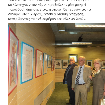
ΑΝΘΕΚΤΙΚΗ
καλλιτεχνών του κόμικ, προβάλλει μία μακρά
ΠΟΛΗ
παράδοση δημιουργίας, η οποία, ξεπερνώντας τα
σύνορα μίας χώρας, αποκτά διεθνή απήχηση,
κεντρίζοντας το ενδιαφέρον και άλλων λαών.