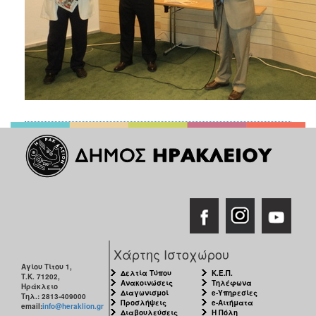
Χάρτης Ιστοχώρου
Αγίου Τίτου 1,
Δελτία Τύπου
Κ.Ε.Π.
Τ.Κ. 71202,
Ανακοινώσεις
Τηλέφωνα
Ηράκλειο
Διαγωνισμοί
e-Υπηρεσίες
Τηλ.: 2813-409000
Προσλήψεις
e-Αιτήματα
email:
info@heraklion.gr
Διαβουλεύσεις
Η Πόλη