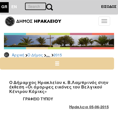
GR
EN
ΕΙΣΟΔΟΣ
Ο
Toggle
ΔΗΜΟΣ
navigati
Δελτία
Τύπου
Αρχείο
...
Αρχική
Ο Δήμος
2015
2026
2025
2024
2023
Ο Δήμαρχος Ηρακλείου κ. Β.Λαμπρινός στην
έκθεση «Οι όμορφες εικόνες του Βελγικού
2022
Κέντρου Κόμικς»
2021
ΓΡΑΦΕΙΟ ΤΥΠΟΥ
2020
Ηράκλειο 0
5
-06-2015
2019