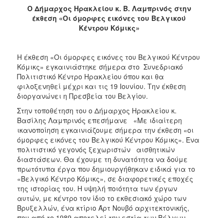
2018
Ο Δήμαρχος Ηρακλείου κ. Β. Λαμπρινός στην
2017
έκθεση «Οι όμορφες εικόνες του Βελγικού
Κέντρου Κόμικς»
2016
2015
Η έκθεση «Οι όμορφες εικόνες του Βελγικού Κέντρου
2013
Κόμικς» εγκαινιάστηκε σήμερα στο Συνεδριακό
2012
Πολιτιστικό Κέντρο Ηρακλείου όπου και θα
φιλοξενηθεί μέχρι και τις 19 Ιουνίου. Την έκθεση
2011
διοργανώνει η Πρεσβεία του Βελγίου.
2010
Στην τοποθέτηση του ο Δήμαρχος Ηρακλείου κ.
2006
Βασίλης Λαμπρινός επεσήμανε «Με ιδιαίτερη
ικανοποίηση εγκαινιάζουμε σήμερα την έκθεση «οι
όμορφες εικόνες του Βελγικού Κέντρου Κόμικς». Ένα
πολιτιστικό γεγονός ξεχωριστών αισθητικών
διαστάσεων. Θα έχουμε τη δυνατότητα να δούμε
Ο
πρωτότυπα έργα που δημιουργήθηκαν ειδικά για το
ΤΟΠΟΣ
«Βελγικό Κέντρο Κόμικς», σε διαφορετικές εποχές
ΜΑΣ
της ιστορίας του. Η υψηλή ποιότητα των έργων
αυτών, με κέντρο τον ίδιο το εκθεσιακό χώρο των
ΠΟΛΙΤΙΣΜΟΣ
Βρυξελλών, ένα κτίριο Άρτ Νουβό αρχιτεκτονικής,
που από το 1989 αποτελεί την εστία των Βέλγων