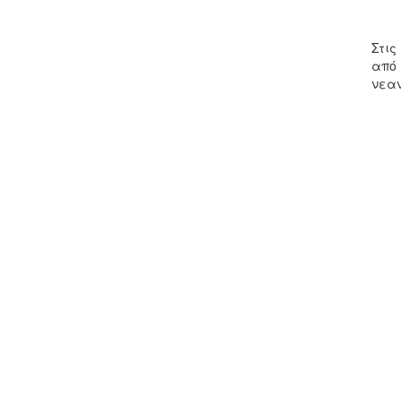
Στις
από 
νεαν