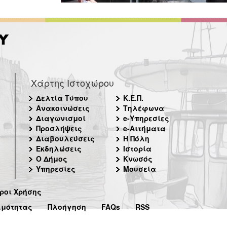
Χάρτης Ιστοχώρου
Δελτία Τύπου
Κ.Ε.Π.
Ανακοινώσεις
Τηλέφωνα
Διαγωνισμοί
e-Υπηρεσίες
Προσλήψεις
e-Αιτήματα
Διαβουλεύσεις
Η Πόλη
Εκδηλώσεις
Ιστορία
Ο Δήμος
Κνωσός
Υπηρεσίες
Μουσεία
ροι Χρήσης
ιμότητας
Πλοήγηση
FAQs
RSS