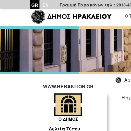
GR
EN
Γραμμή Παραπόνων τηλ : 2813-4
Ο 
Αρ
WWW.HERAKLION.GR
Η τ
ΓΡ
Ο ΔΗΜΟΣ
Δελτία Τύπου