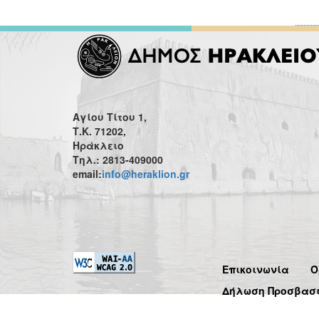
Αγίου Τίτου 1,
Τ.Κ. 71202,
Ηράκλειο
Τηλ.: 2813-409000
email:
info@heraklion.gr
Επικοινωνία
Ό
Δήλωση Προσβασ