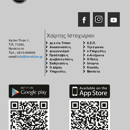
Χάρτης Ιστοχώρου
Αγίου Τίτου 1,
Δελτία Τύπου
Κ.Ε.Π.
Τ.Κ. 71202,
Ανακοινώσεις
Τηλέφωνα
Ηράκλειο
Διαγωνισμοί
e-Υπηρεσίες
Τηλ.: 2813-409000
Προσλήψεις
e-Αιτήματα
email:
info@heraklion.gr
Διαβουλεύσεις
Η Πόλη
Εκδηλώσεις
Ιστορία
Ο Δήμος
Κνωσός
Υπηρεσίες
Μουσεία