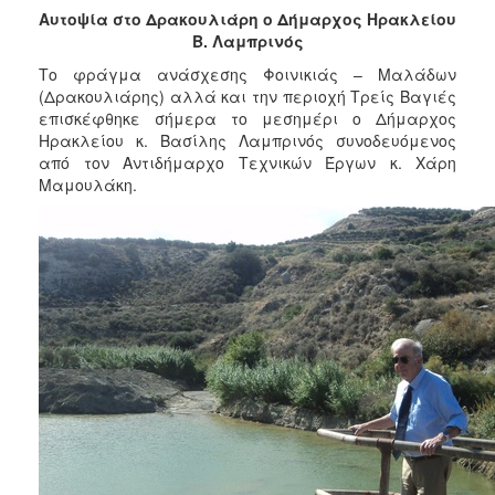
2018
Αυτοψία στο Δρακουλιάρη ο Δήμαρχος Ηρακλείου
2017
Β. Λαμπρινός
2016
Το φράγμα ανάσχεσης Φοινικιάς – Μαλάδων
(Δρακουλιάρης) αλλά και την περιοχή Τρείς Βαγιές
2015
επισκέφθηκε σήμερα το μεσημέρι ο Δήμαρχος
2013
Ηρακλείου κ. Βασίλης Λαμπρινός συνοδευόμενος
από τον Αντιδήμαρχο Τεχνικών Έργων κ. Χάρη
2012
Μαμουλάκη.
2011
2010
2006
Ο
ΤΟΠΟΣ
ΜΑΣ
ΠΟΛΙΤΙΣΜΟΣ