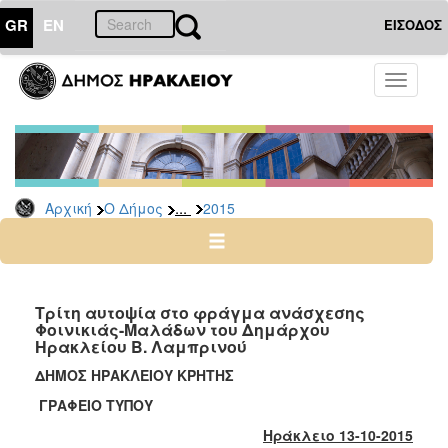
GR
EN
ΕΙΣΟΔΟΣ
Ο
Toggle
ΔΗΜΟΣ
navigati
Δελτία
Τύπου
Αρχείο
...
Αρχική
Ο Δήμος
2015
2026
2025
2024
2023
Τρίτη αυτοψία στο φράγμα ανάσχεσης
Φοινικιάς-Μαλάδων του Δημάρχου
2022
Ηρακλείου Β. Λαμπρινού
2021
ΔΗΜΟΣ ΗΡΑΚΛΕΙΟΥ ΚΡΗΤΗΣ
2020
ΓΡΑΦΕΙΟ ΤΥΠΟΥ
2019
Ηράκλειο 13-10-2015