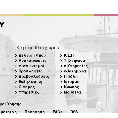
Χάρτης Ιστοχώρου
Δελτία Τύπου
Κ.Ε.Π.
Ανακοινώσεις
Τηλέφωνα
Διαγωνισμοί
e-Υπηρεσίες
Προσλήψεις
e-Αιτήματα
Διαβουλεύσεις
Η Πόλη
Εκδηλώσεις
Ιστορία
Ο Δήμος
Κνωσός
Υπηρεσίες
Μουσεία
ροι Χρήσης
ιμότητας
Πλοήγηση
FAQs
RSS