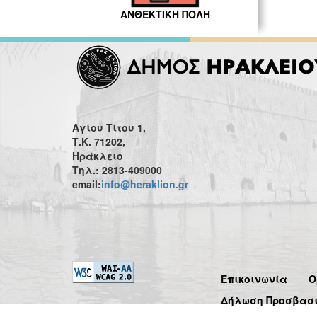
ΑΝΘΕΚΤΙΚΗ ΠΟΛΗ
Αγίου Τίτου 1,
Τ.Κ. 71202,
Ηράκλειο
Τηλ.: 2813-409000
email:
info@heraklion.gr
Επικοινωνία
Ό
Δήλωση Προσβασ