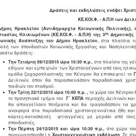
Η
Δράσεις και εκδηλώσεις ενόψει Χρισ
ΚΕ.ΚΟΙ.Φ. - Α.Π.Η των Δει
ήμος Ηρακλείου (Αντιδημαρχία Κοινωνικής Πολιτικής),
ης
τασίας Ηλικιωμένων (ΚΕ.ΚΟΙ.Φ. - Α.Π.Η) της 3
Δημοτικής 
νωνικής Ανάπτυξης του Δήμου Ηρακλείου
, στα πλαίσια τ
ολή των σπουδαστών Κοινωνικής Εργασίας και Νοσηλευτικής
ακάτω δράσεις:
Την Τετάρτη 09/12/2015
ώρα 10:30 π.μ.
, στο πλαίσιο της 
εθίμων και εμπειριών των Χριστουγέννων από τους ηλικι
ομάδα ζαχαροπλαστικής του Κέντρου θα επισκεφτεί το
Δειλινών, όπου θα παρασκευάσουν παραδοσιακά χρισ
παιδιών του σταθμού.
Την Τρίτη 22/12/2015 ώρα 10:00 π.μ. ,
το χώρο του Κέντρου 
το προνηπιακό τμήμα του
Γ΄ ΚΕΠΑ
περιοχής Δειλινών και
θα απαγγείλουν ποιήματα και θα τραγουδήσουν τα χρι
αναφορά στα παραδοσιακά χριστουγεννιάτικα ήθη και 
κάρτες-κατασκευές φτιαγμένες με μεράκι από τους
σπουδαστές.
Την Πέμπτη 24/12/2015 και ώρα 10:30 π.μ.,
στο χώρο του
πραγματοποιηθεί η
Χριστουγεννιάτικη εκδήλωση
. Σε ό