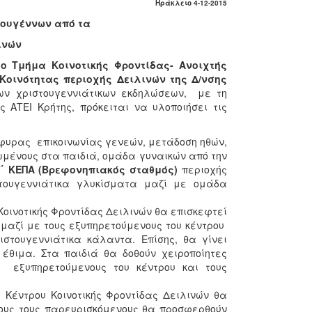
ράκλειο 4-12-2015
τουγέννων από τα
λινών
το Τμήμα Κοινοτικής Φροντίδας- Ανοιχτής
Κοινότητας περιοχής Δειλινών της Δ/νσης
ων χριστουγεννιάτικων εκδηλώσεων, με τη
 ΑΤΕΙ Κρήτης, πρόκειται να υλοποιήσει τις
γέφυρας επικοινωνίας γενεών, μετάδοση ηθών,
ωμένους στα παιδιά, ομάδα γυναικών από την
Γ΄ ΚΕΠΑ (Βρεφονηπιακός σταθμός)
περιοχής
τουγεννιάτικα γλυκίσματα μαζί με ομάδα
Κοινοτικής Φροντίδας Δειλινών θα επισκεφτεί
 μαζί με τους εξυπηρετούμενους του κέντρου
στουγεννιάτικα κάλαντα. Επίσης, θα γίνει
έθιμα. Στα παιδιά θα δοθούν χειροποίητες
 εξυπηρετούμενους του κέντρου και τους
 Κέντρου Κοινοτικής Φροντίδας Δειλινών θα
λους τους παρευρισκόμενους θα προσφερθούν