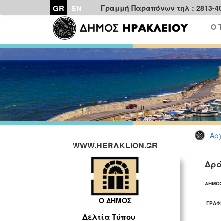
GR
EN
Γραμμή Παραπόνων τηλ : 2813-4
Ο 
Αρχ
WWW.HERAKLION.GR
Δρά
ΔΗΜΟΣ
Ο ΔΗΜΟΣ
ΓΡΑΦΕ
Δελτία Τύπου