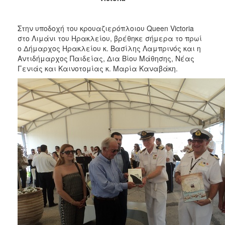
2018
2017
Στην υποδοχή του κρουαζιερόπλοιου Queen Victoria
2016
στο Λιμάνι του Ηρακλείου, βρέθηκε σήμερα το πρωί
2015
ο Δήμαρχος Ηρακλείου κ. Βασίλης Λαμπρινός και η
Αντιδήμαρχος Παιδείας, Δια Βίου Μάθησης, Νέας
2013
Γενιάς και Καινοτομίας κ. Μαρία Καναβάκη.
2012
2011
2010
2006
Ο
ΤΟΠΟΣ
ΜΑΣ
ΠΟΛΙΤΙΣΜΟΣ