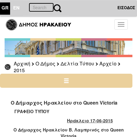
GR
EN
ΕΙΣΟΔΟΣ
Ο
Toggle
ΔΗΜΟΣ
navigati
Δελτία
Τύπου
Αρχείο
Αρχική
Ο Δήμος
Δελτία Τύπου
Αρχείο
2026
2015
2025
2024
2023
2022
Ο Δήμαρχος Ηρακλείου στο Queen Victoria
2021
ΓΡΑΦΕΙΟ ΤΥΠΟY
2020
Ηράκλειο 17-06-2015
2019
Ο Δήμαρχος Ηρακλείου Β. Λαμπρινός στο
Queen
Victoria