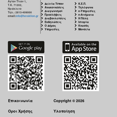
Αγίου Τίτου 1,
Δελτία Τύπου
Κ.Ε.Π.
Τ.Κ. 71202,
Ανακοινώσεις
Τηλέφωνα
Ηράκλειο
Διαγωνισμοί
e-Υπηρεσίες
Τηλ.: 2813-409000
Προσλήψεις
e-Αιτήματα
email:
info@heraklion.gr
Διαβουλεύσεις
Η Πόλη
Εκδηλώσεις
Ιστορία
Ο Δήμος
Κνωσός
Υπηρεσίες
Μουσεία
Επικοινωνία
Copyright © 2026
Όροι Χρήσης
Υλοποίηση