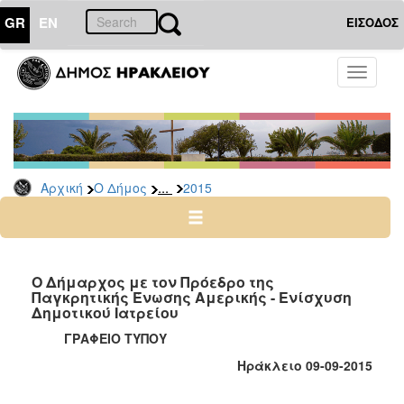
GR
EN
ΕΙΣΟΔΟΣ
Ο
Toggle
ΔΗΜΟΣ
navigati
Δελτία
Τύπου
Αρχείο
...
Αρχική
Ο Δήμος
2015
2026
2025
2024
2023
Ο Δήμαρχος με τον Πρόεδρο της
Παγκρητικής Ένωσης Αμερικής - Ενίσχυση
2022
Δημοτικού Ιατρείου
2021
ΓΡΑΦΕΙΟ ΤΥΠΟΥ
2020
Ηράκλειο 09-09-2015
2019