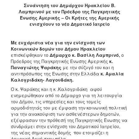
2018
Συνάντηση του Δημάρχου Ηρακλείου Β.
2017
Λαμπρινού με τον Πρόεδρο της Παγκρητικής
Ένωσης Αμερικής – Οι Κρήτες της Αμερικής
2016
ενισχύουν το νέο Δημοτικό Ιατρείο
2015
2013
Με ευχάριστα νέα για την ενίσχυση των
2012
Κοινωνικών δομών του Δήμου Ηρακλείου
επισκέφθηκαν το
Δήμαρχο κ. Βασίλη Λαμπρινό,
ο
2011
Πρόεδρος της Παγκρητικής Ένωσης Αμερικής
κ.
2010
Παναγιώτης Ψαράκης
με την σύζυγό του
και η
αντιπρόσωπος της Ένωσης στην Ελλάδα
κ. Αμαλία
2006
Καλογριδάκη- Λαγουδάκη.
Ο κ. Ψαράκης και η κ .Καλογριδάκη αφού
ενημερώθηκαν από το Δήμαρχο για τη λειτουργία
του Δήμου, τις υπηρεσίες και τους τομείς
Ο
αρμοδιότητάς του με έμφαση την κοινωνική πολιτική
ΤΟΠΟΣ
για την ανακούφιση των ασθενέστερων δημοτών,
ΜΑΣ
εξέφρασαν την πρόθεσή της Παγκρητικής Ένωσης να
συνδράμει στην ενίσχυση του Δημοτικού Ιατρείου,
ΠΟΛΙΤΙΣΜΟΣ
της νέας σημαντικής δομής που ετοιμάζει η
Δημοτική Αρχή στην πόλη.