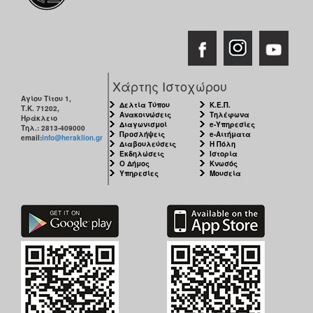
Χάρτης Ιστοχώρου
Αγίου Τίτου 1,
Δελτία Τύπου
Κ.Ε.Π.
Τ.Κ. 71202,
Ανακοινώσεις
Τηλέφωνα
Ηράκλειο
Διαγωνισμοί
e-Υπηρεσίες
Τηλ.: 2813-409000
Προσλήψεις
e-Αιτήματα
email:
info@heraklion.gr
Διαβουλεύσεις
Η Πόλη
Εκδηλώσεις
Ιστορία
Ο Δήμος
Κνωσός
Υπηρεσίες
Μουσεία