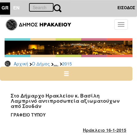
GR
EN
ΕΙΣΟΔΟΣ
Ο
Toggle
ΔΗΜΟΣ
navigati
Δελτία
Τύπου
Αρχείο
...
Αρχική
Ο Δήμος
2015
2026
2025
2024
2023
Στο Δήμαρχο Ηρακλείου κ. Βασίλη
Λαμπρινό αντιπροσωπεία αξιωματούχων
2022
από Σουδάν
2021
ΓΡΑΦΕΙΟ ΤΥΠΟΥ
2020
2019
Ηράκλειο 16-1-2015