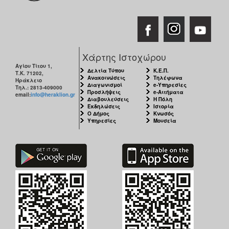
Χάρτης Ιστοχώρου
Αγίου Τίτου 1,
Δελτία Τύπου
Κ.Ε.Π.
Τ.Κ. 71202,
Ανακοινώσεις
Τηλέφωνα
Ηράκλειο
Διαγωνισμοί
e-Υπηρεσίες
Τηλ.: 2813-409000
Προσλήψεις
e-Αιτήματα
email:
info@heraklion.gr
Διαβουλεύσεις
Η Πόλη
Εκδηλώσεις
Ιστορία
Ο Δήμος
Κνωσός
Υπηρεσίες
Μουσεία