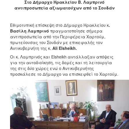
2018
Στο Δήμαρχο Ηρακλείου Β. Λαμπρινό
αντιπροσωπεία αξιωματούχων από το Σουδάν
2017
2016
Eθιμοτυπική επίσκεψη στο Δήμαρχο Ηρακλείου κ
.
2015
Βασίλη Λαμπρινό
πραγματοποίησε σήμερα
2013
αντιπροσωπεία από την Περιφέρεια Χαρτούμ,
πρωτεύουσας του Σουδάν με επικεφαλής τον
2012
Αντικυβερνήτη της κ.
Α
li
Elsheikh.
2011
Οι κ. Λαμπρινός και Elsheikh αντάλλαξαν απόψεις
2010
για την αυτοδιοίκηση, τις δομές και τη λειτουργία
της στις δύο χώρες ενώ ο Αντικυβερνήτης
2006
προσκάλεσε το Δήμαρχο να επισκεφθεί το Χαρτούμ.
Ο
ΤΟΠΟΣ
ΜΑΣ
ΠΟΛΙΤΙΣΜΟΣ