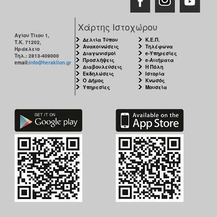
Χάρτης Ιστοχώρου
Αγίου Τίτου 1,
Δελτία Τύπου
Κ.Ε.Π.
Τ.Κ. 71202,
Ανακοινώσεις
Τηλέφωνα
Ηράκλειο
Διαγωνισμοί
e-Υπηρεσίες
Τηλ.: 2813-409000
Προσλήψεις
e-Αιτήματα
email:
info@heraklion.gr
Διαβουλεύσεις
Η Πόλη
Εκδηλώσεις
Ιστορία
Ο Δήμος
Κνωσός
Υπηρεσίες
Μουσεία