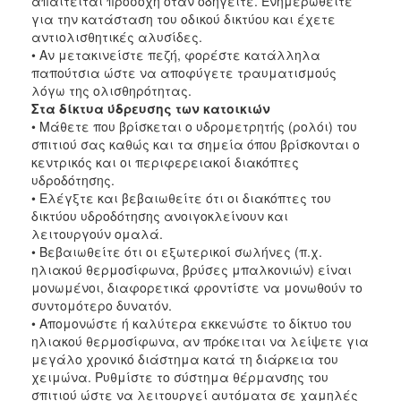
απαιτείται προσοχή όταν οδηγείτε. Ενημερωθείτε
για την κατάσταση του οδικού δικτύου και έχετε
αντιολισθητικές αλυσίδες.
• Αν μετακινείστε πεζή, φορέστε κατάλληλα
παπούτσια ώστε να αποφύγετε τραυματισμούς
λόγω της ολισθηρότητας.
Στα δίκτυα ύδρευσης των κατοικιών
• Μάθετε που βρίσκεται ο υδρομετρητής (ρολόι) του
σπιτιού σας καθώς και τα σημεία όπου βρίσκονται ο
κεντρικός και οι περιφερειακοί διακόπτες
υδροδότησης.
• Ελέγξτε και βεβαιωθείτε ότι οι διακόπτες του
δικτύου υδροδότησης ανοιγοκλείνουν και
λειτουργούν ομαλά.
• Βεβαιωθείτε ότι οι εξωτερικοί σωλήνες (π.χ.
ηλιακού θερμοσίφωνα, βρύσες μπαλκονιών) είναι
μονωμένοι, διαφορετικά φροντίστε να μονωθούν το
συντομότερο δυνατόν.
• Απομονώστε ή καλύτερα εκκενώστε το δίκτυο του
ηλιακού θερμοσίφωνα, αν πρόκειται να λείψετε για
μεγάλο χρονικό διάστημα κατά τη διάρκεια του
χειμώνα. Ρυθμίστε το σύστημα θέρμανσης του
σπιτιού ώστε να λειτουργεί αυτόματα σε χαμηλές