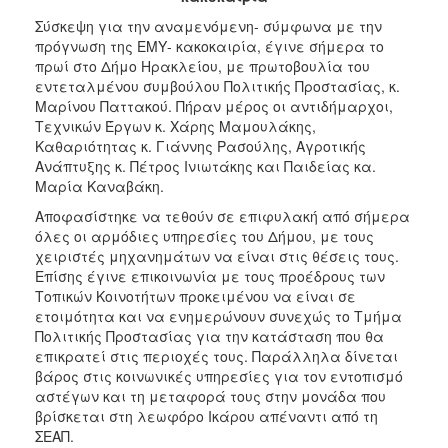
2018
Σύσκεψη για την αναμενόμενη- σύμφωνα με την
2017
πρόγνωση της ΕΜΥ- κακοκαιρία, έγινε σήμερα το
2016
πρωί στο Δήμο Ηρακλείου, με πρωτοβουλία του
εντεταλμένου συμβούλου Πολιτικής Προστασίας, κ.
2015
Μαρίνου Παττακού. Πήραν μέρος οι αντιδήμαρχοι,
2013
Τεχνικών Έργων κ. Χάρης Μαμουλάκης,
Καθαριότητας κ. Γιάννης Ρασούλης, Αγροτικής
2012
Ανάπτυξης κ. Πέτρος Ινιωτάκης και Παιδείας κα.
2011
Μαρία Καναβάκη.
2010
Αποφασίστηκε να τεθούν σε επιφυλακή από σήμερα
όλες οι αρμόδιες υπηρεσίες του Δήμου, με τους
2006
χειριστές μηχανημάτων να είναι στις θέσεις τους.
Επίσης έγινε επικοινωνία με τους προέδρους των
Τοπικών Κοινοτήτων προκειμένου να είναι σε
ετοιμότητα και να ενημερώνουν συνεχώς το Τμήμα
Πολιτικής Προστασίας για την κατάσταση που θα
Ο
ΤΟΠΟΣ
επικρατεί στις περιοχές τους. Παράλληλα δίνεται
ΜΑΣ
βάρος στις κοινωνικές υπηρεσίες για τον εντοπισμό
αστέγων και τη μεταφορά τους στην μονάδα που
ΠΟΛΙΤΙΣΜΟΣ
βρίσκεται στη λεωφόρο Ικάρου απέναντι από τη
ΣΕΑΠ.