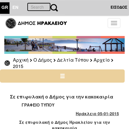
GR
EN
ΕΙΣΟΔΟΣ
Ο
Toggle
ΔΗΜΟΣ
navigati
Δελτία
Τύπου
Αρχείο
Αρχική
Ο Δήμος
Δελτία Τύπου
Αρχείο
2026
2015
2025
2024
2023
2022
Σε επιφυλακή ο Δήμος για την κακοκαιρία
2021
ΓΡΑΦΕΙΟ ΤΥΠΟΥ
2020
Ηράκλειο 05-01-2015
2019
Σε επιφυλακή ο Δήμος Ηρακλείου για την
κακοκαιρία