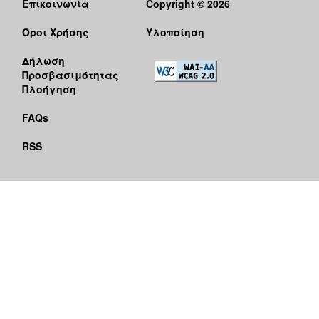
Επικοινωνία
Copyright © 2026
Όροι Χρήσης
Υλοποίηση
Δήλωση
Προσβασιμότητας
Πλοήγηση
FAQs
RSS