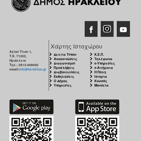
ΑΝΘΕΚΤΙΚΗ
ΠΟΛΗ
Χάρτης Ιστοχώρου
Αγίου Τίτου 1,
Δελτία Τύπου
Κ.Ε.Π.
Τ.Κ. 71202,
Ανακοινώσεις
Τηλέφωνα
Ηράκλειο
Διαγωνισμοί
e-Υπηρεσίες
Τηλ.: 2813-409000
Προσλήψεις
e-Αιτήματα
email:
info@heraklion.gr
Διαβουλεύσεις
Η Πόλη
Εκδηλώσεις
Ιστορία
Ο Δήμος
Κνωσός
Υπηρεσίες
Μουσεία