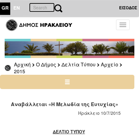
GR
EN
ΕΙΣΟΔΟΣ
Ο
Toggle
ΔΗΜΟΣ
navigati
Δελτία
Τύπου
Αρχείο
Αρχική
Ο Δήμος
Δελτία Τύπου
Αρχείο
2026
2015
2025
2024
2023
2022
Αναβάλλεται «Η Μελωδία της Ευτυχίας»
2021
Ηράκλειο 10/7/2015
2020
2019
ΔΕΛΤΙΟ ΤΥΠΟΥ