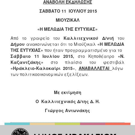
2018
ΑΝΑΒΟΛΗ ΕΚΔΗΛΩΣΗΣ
2017
ΣΑΒΒΑΤΟ 11 ΙΟΥΛΙΟΥ 2015
2016
ΜΙΟΥΖΙΚΑΛ
2015
«Η ΜΕΛΩΔΙΑ ΤΗΣ ΕΥΤΥΧΙΑΣ»
2013
Από το γραφείο του
Καλλιτεχνικού Δ/ντή
του
Δήμου
ανακοινώνεται ότι το Μιούζικαλ
«Η ΜΕΛΩΔΙΑ
2012
ΤΗΣ ΕΥΤΥΧΙΑΣ»
που ήταν προγραμματισμένο για το
2011
Σάββατο 11 Ιουλίου 2015,
στο Κηποθέατρο
«Ν.
Καζαντζάκης»
στο πλαίσιο του φεστιβάλ
2010
«Ηράκλειο-Καλοκαίρι 2015
»,
ΑΝΑΒΑΛΛΕΤΑΙ
λόγω
2006
των πολιτικοοικονομικών εξελίξεων.
Με εκτίμηση
Ο Καλλιτεχνικός Δ/της Δ. Η.
Ο
ΤΟΠΟΣ
Γιώργος Αντωνάκης
ΜΑΣ
ΠΟΛΙΤΙΣΜΟΣ