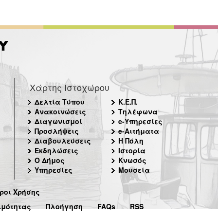
Χάρτης Ιστοχώρου
Δελτία Τύπου
Κ.Ε.Π.
Ανακοινώσεις
Τηλέφωνα
Διαγωνισμοί
e-Υπηρεσίες
Προσλήψεις
e-Αιτήματα
Διαβουλεύσεις
Η Πόλη
Εκδηλώσεις
Ιστορία
Ο Δήμος
Κνωσός
Υπηρεσίες
Μουσεία
ροι Χρήσης
ιμότητας
Πλοήγηση
FAQs
RSS