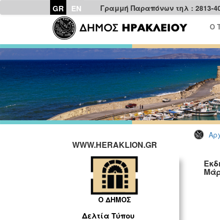
GR
EN
Γραμμή Παραπόνων τηλ : 2813-4
Ο 
Αρχ
WWW.HERAKLION.GR
Εκδ
Μάρ
ΓΡ
Ο ΔΗΜΟΣ
Δελτία Τύπου