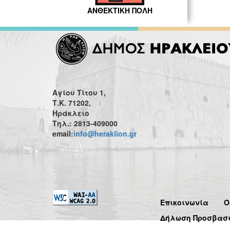
ΑΝΘΕΚΤΙΚΗ ΠΟΛΗ
Αγίου Τίτου 1,
Τ.Κ. 71202,
Ηράκλειο
Τηλ.: 2813-409000
email:
info@heraklion.gr
Επικοινωνία
Ό
Δήλωση Προσβασ