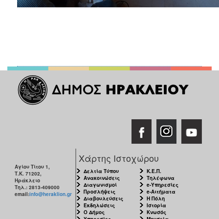
Χάρτης Ιστοχώρου
Αγίου Τίτου 1,
Δελτία Τύπου
Κ.Ε.Π.
Τ.Κ. 71202,
Ανακοινώσεις
Τηλέφωνα
Ηράκλειο
Διαγωνισμοί
e-Υπηρεσίες
Τηλ.: 2813-409000
Προσλήψεις
e-Αιτήματα
email:
info@heraklion.gr
Διαβουλεύσεις
Η Πόλη
Εκδηλώσεις
Ιστορία
Ο Δήμος
Κνωσός
Υπηρεσίες
Μουσεία