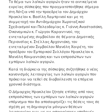
2018
Το θέμα των λαϊκών αγορών ήταν το αντικείμενο
ευρείας σύσκεψης που πραγματοποιήθηκε σήμερα
2017
στη Λότζια υπό την προεδρεία του Δημάρχου
2016
Ηρακλείου κ. Βασίλη Λαμπρινού και με τη
συμμετοχή του Αντιδημάρχου Χωροταξικού
2015
Σχεδιασμού και Πολεοδομίας κ. Γιάννη Αναστασάκη,
2013
Οικονομικών κ. Γιώργου Καραντινού, της
εντεταλμένης συμβούλου σε θέματα Δημοτικής
2012
Περιουσίας κ. Στέλλας Αρχοντάκη, του
2011
εντεταλμένου Συμβούλου Μανόλη Χαιρέτη, του
προέδρου του Εμπορικού Συλλόγου Ηρακλείου κ.
2010
Μανόλη Κουμαντάκη και των εκπροσώπων των
2006
εμπόρων λαϊκών αγορών.
Κατά τη διάρκεια της σύσκεψης συζητήθηκε ο νέος
κανονισμός λειτουργίας των λαϊκών αγορών που
πρόκειται να τεθεί σε διαβούλευση το επόμενο
χρονικό διάστημα.
Ο
ΤΟΠΟΣ
Ο Δήμαρχος Ηρακλείου ζήτησε επίσης από τους
ΜΑΣ
εκπροσώπους των εμπόρων των λαϊκών αγορών
υπόμνημα που θα αποσαφηνίζει τις θέσεις τους σε
ΠΟΛΙΤΙΣΜΟΣ
σχέση με τη δημιουργία μόνιμων θέσεων
λειτουργίας των, με τις απαραίτητες υποδομές