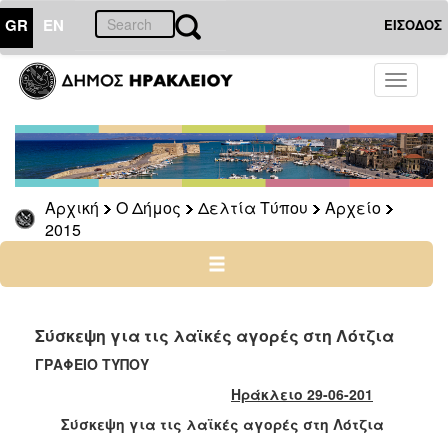
GR
EN
ΕΙΣΟΔΟΣ
Ο
Toggle
ΔΗΜΟΣ
navigati
Δελτία
Τύπου
Αρχείο
Αρχική
Ο Δήμος
Δελτία Τύπου
Αρχείο
2026
2015
2025
2024
2023
2022
Σύσκεψη για τις λαϊκές αγορές στη Λότζια
2021
ΓΡΑΦΕΙΟ ΤΥΠΟΥ
2020
Ηράκλειο 29-06-201
2019
Σύσκεψη για τις λαϊκές αγορές στη Λότζια