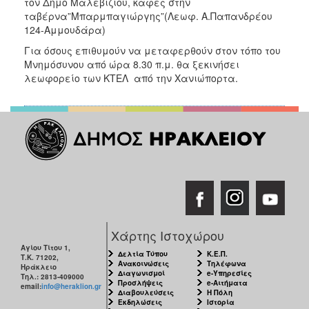
τον Δήμο Μαλεβιζίου, καφές στην
ταβέρνα”Μπαρμπαγιώργης”(Λεωφ. Α.Παπανδρέου
124-Αμμουδάρα)
Για όσους επιθυμούν να μεταφερθούν στον τόπο του
Μνημόσυνου από ώρα 8.30 π.μ. θα ξεκινήσει
λεωφορείο των ΚΤΕΛ από την Χανιώπορτα.
Χάρτης Ιστοχώρου
Αγίου Τίτου 1,
Δελτία Τύπου
Κ.Ε.Π.
Τ.Κ. 71202,
Ανακοινώσεις
Τηλέφωνα
Ηράκλειο
Διαγωνισμοί
e-Υπηρεσίες
Τηλ.: 2813-409000
Προσλήψεις
e-Αιτήματα
email:
info@heraklion.gr
Διαβουλεύσεις
Η Πόλη
Εκδηλώσεις
Ιστορία