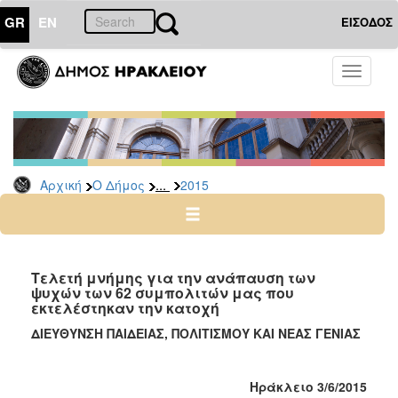
GR
EN
ΕΙΣΟΔΟΣ
Ο
Toggle
ΔΗΜΟΣ
navigati
Δελτία
Τύπου
Αρχείο
...
Αρχική
Ο Δήμος
2015
2026
2025
2024
2023
Τελετή μνήμης για την ανάπαυση των
ψυχών των 62 συμπολιτών μας που
2022
εκτελέστηκαν την κατοχή
2021
ΔΙΕΥΘΥΝΣΗ ΠΑΙΔΕΙΑΣ, ΠΟΛΙΤΙΣΜΟΥ ΚΑΙ ΝΕΑΣ ΓΕΝΙΑΣ
2020
2019
Ηράκλειο 3/6/2015