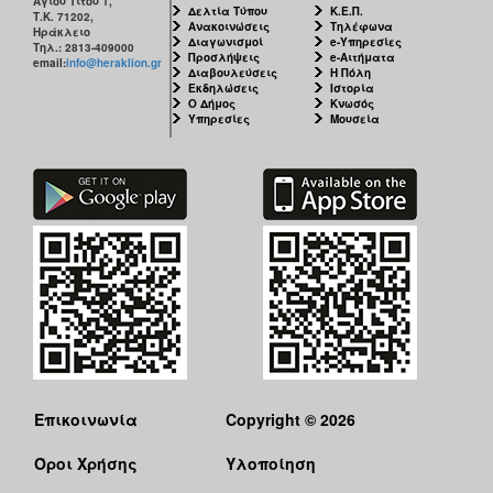
Αγίου Τίτου 1,
ΑΝΘΕΚΤΙΚΗ
Δελτία Τύπου
Κ.Ε.Π.
Τ.Κ. 71202,
Ανακοινώσεις
Τηλέφωνα
ΠΟΛΗ
Ηράκλειο
Διαγωνισμοί
e-Υπηρεσίες
Τηλ.: 2813-409000
Προσλήψεις
e-Αιτήματα
email:
info@heraklion.gr
Διαβουλεύσεις
Η Πόλη
Εκδηλώσεις
Ιστορία
Ο Δήμος
Κνωσός
Υπηρεσίες
Μουσεία
Επικοινωνία
Copyright © 2026
Όροι Χρήσης
Υλοποίηση