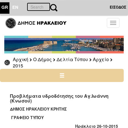
GR
EN
ΕΙΣΟΔΟΣ
Ο
Toggle
ΔΗΜΟΣ
navigati
Δελτία
Τύπου
Αρχείο
Αρχική
Ο Δήμος
Δελτία Τύπου
Αρχείο
2026
2015
2025
2024
2023
2022
Προβλήματα υδροδότησης του Αγ.Ιωάννη
(Κνωσού)
2021
ΔΗΜΟΣ ΗΡΑΚΛΕΙΟΥ ΚΡΗΤΗΣ
2020
ΓΡΑΦΕΙΟ ΤΥΠΟΥ
2019
Ηράκλειο 26-10-2015