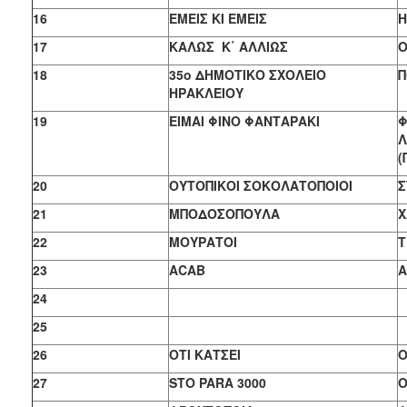
16
ΕΜΕΙΣ ΚΙ ΕΜΕΙΣ
Η
17
ΚΑΛΩΣ Κ΄ ΑΛΛΙΩΣ
Ο
18
35o
ΔΗΜΟΤΙΚΟ ΣΧΟΛΕΙΟ
Π
ΗΡΑΚΛΕΙΟΥ
19
ΕΙΜΑΙ ΦΙΝΟ ΦΑΝΤΑΡΑΚΙ
Λ
(
20
ΟΥΤΟΠΙΚΟΙ ΣΟΚΟΛΑΤΟΠΟΙΟΙ
Σ
21
ΜΠΟΔΟΣΟΠΟΥΛΑ
Χ
22
ΜΟΥΡΑΤΟΙ
Τ
23
ACAB
A
24
25
26
ΟΤΙ ΚΑΤΣΕΙ
Ο
27
STO PARA 3000
Ο