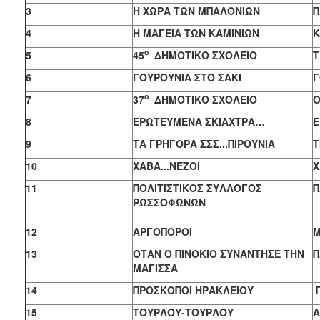
3
Η ΧΩΡΑ ΤΩΝ ΜΠΑΛΟΝΙΩΝ
Π
4
Η ΜΑΓΕΙΑ ΤΩΝ ΚΑΜΙΝΙΩΝ
Κ
ο
5
45
ΔΗΜΟΤΙΚΟ ΣΧΟΛΕΙΟ
Τ
6
ΓΟΥΡΟΥΝΙΑ ΣΤΟ ΣΑΚΙ
Γ
ο
7
37
ΔΗΜΟΤΙΚΟ ΣΧΟΛΕΙΟ
Ο
8
ΕΡΩΤΕΥΜΕΝΑ ΣΚΙΑΧΤΡΑ…
Ε
9
ΤΑ ΓΡΗΓΟΡΑ ΣΣΣ...ΠΙΡΟΥΝΙΑ
Τ
10
ΧΑΒΑ...ΝΕΖΟΙ
Χ
11
ΠΟΛΙΤΙΣΤΙΚΟΣ ΣΥΛΛΟΓΟΣ
Π
ΡΩΣΣΟΦΩΝΩΝ
12
ΑΡΓΟΠΟΡΟΙ
Μ
13
ΌΤΑΝ Ο ΠΙΝΟΚΙΟ ΣΥΝΑΝΤΗΣΕ ΤΗΝ
Π
ΜΑΓΙΣΣΑ
14
ΠΡΟΣΚΟΠΟΙ ΗΡΑΚΛΕΙΟΥ
15
ΤΟΥΡΛΟΥ-ΤΟΥΡΛΟΥ
Α