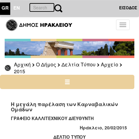
GR
EN
ΕΙΣΟΔΟΣ
Ο
Toggle
ΔΗΜΟΣ
navigati
Δελτία
Τύπου
Αρχείο
Αρχική
Ο Δήμος
Δελτία Τύπου
Αρχείο
2026
2015
2025
2024
2023
2022
Η μεγάλη παρέλαση των Καρναβαλικών
Ομάδων
2021
ΓΡΑΦΕΙΟ ΚΑΛΛΙΤΕΧΝΙΚΟΥ ΔΙΕΥΘΥΝΤΗ
2020
Ηράκλειο,
20
/02/2015
2019
ΔΕΛΤΙΟ ΤΥΠΟΥ