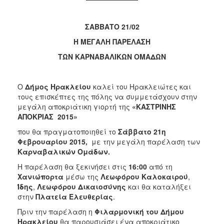
2018
2017
ΣΑΒΒΑΤΟ
21/02
2016
Η ΜΕΓΑΛΗ ΠΑΡΕΛΑΣΗ
2015
ΤΩΝ ΚΑΡΝΑΒΑΛΙΚΩΝ ΟΜΑΔΩΝ
2013
2012
Ο
Δήμος Ηρακλείου
καλεί του Ηρακλειώτες και
2011
τους επισκέπτες της πόλης να συμμετάσχουν στην
2010
μεγάλη αποκριάτικη γιορτή της
«ΚΑΣΤΡΙΝ
H
Σ
ΑΠΟΚΡΙΑΣ 2015»
2006
που θα πραγματοποιηθεί το
Σάββατο 21η
Φεβρουαρίου 2015,
με την μεγάλη παρέλαση των
Καρναβαλικών Ομάδων.
Η παρέλαση θα ξεκινήσει στις
16:00
από τη
Ο
Χανιώπορτα
μέσω της
Λεωφόρου Καλοκαιρού
,
ΤΟΠΟΣ
ΜΑΣ
Ίδης
,
Λεωφόρου Δικαιοσύνης
και θα καταλήξει
στην
Πλατεία Ελευθερίας
.
ΠΟΛΙΤΙΣΜΟΣ
Πριν την παρέλαση η
Φιλαρμονική του Δήμου
Ηρακλείου
θα παρουσιάσει ένα αποκριάτικο