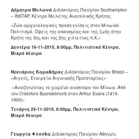
Δήμητρα Μυλωνά
Διδάκτορας Παν/µίου Southampton
– INSTAP. Κέντρο Μελέτης Ανατολικής Κρήτης
«Ζώο-αρχαιολογικές προσεγγίσεις στον Μινωικό
Πολιτισµό. Όψεις της οικονοµίας και της ζωής στην
Κρήτη της 3ης και της 2ης χιλιετίας π.Χ.»
Δευτέρα 16-11-2015, 8:00µµ, Πολιτιστικό Κέντρο,
Μικρό θέατρο
Νεκτάριος Καραδήµας
Διδάκτορας Παν/µίου Bristol –
«Αιγεύς. Εταιρεία Αιγαιακής Προϊστορίας»
«Αναζητώντας το χαμένο ανάκτορο του Μίνωα. Από
τον Cristoforo Buondelmonti στον Arthur Evans (1415-
1900)»
Τετάρτη 25-11-2015, 8:00µµ, Πολιτιστικό Κέντρο,
Μικρό θέατρο
Γεωργία Φλούδα
Διδάκτορας Παν/µίου Αθηνών,