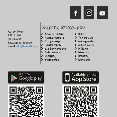
Χάρτης Ιστοχώρου
Αγίου Τίτου 1,
Δελτία Τύπου
Κ.Ε.Π.
Τ.Κ. 71202,
Ανακοινώσεις
Τηλέφωνα
Ηράκλειο
Διαγωνισμοί
e-Υπηρεσίες
Τηλ.: 2813-409000
Προσλήψεις
e-Αιτήματα
email:
info@heraklion.gr
Διαβουλεύσεις
Η Πόλη
Εκδηλώσεις
Ιστορία
Ο Δήμος
Κνωσός
Υπηρεσίες
Μουσεία