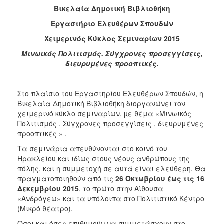
2018
Βικελαία Δημοτική Βιβλιοθήκη
2017
Εργαστήριο Ελευθέρων Σπουδών
2016
Χειμερινός Κύκλος Σεμιναρίων 2015
2015
Μινωικός Πολιτισμός. Σύγχρονες προσεγγίσεις,
2013
διευρυμένες προοπτικές.
2012
2011
Στο πλαίσιο του Εργαστηρίου Ελευθέρων Σπουδών, η
Βικελαία Δημοτική Βιβλιοθήκη διοργανώνει τον
2010
χειμερινό κύκλο σεμιναρίων, µε θέμα «Μινωικός
2006
Πολιτισμός . Σύγχρονες προσεγγίσεις , διευρυμένες
προοπτικές » .
Τα σεμινάρια απευθύνονται στο κοινό του
Ηρακλείου και ιδίως στους νέους ανθρώπους της
πόλης, και η συμμετοχή σε αυτά είναι ελεύθερη. Θα
Ο
ΤΟΠΟΣ
πραγματοποιηθούν από τις
26 Οκτωβρίου έως τις 16
ΜΑΣ
Δεκεμβρίου 2015
, το πρώτο στην Αίθουσα
«Ανδρόγεω» και τα υπόλοιπα στο Πολιτιστικό Κέντρο
ΠΟΛΙΤΙΣΜΟΣ
(Μικρό θέατρο).
Όσοι και όσες επιθυμούν να συμμετάσχουν στο