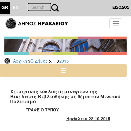
GR
EN
ΕΙΣΟΔΟΣ
Ο
Toggle
ΔΗΜΟΣ
navigati
Δελτία
Τύπου
Αρχείο
...
Αρχική
Ο Δήμος
2015
2026
2025
2024
2023
Χειμερινός κύκλος σεμιναρίων της
Βικελαίας Βιβλιοθήκης με θέμα τον Μινωικό
2022
Πολιτισμό
2021
ΓΡΑΦΕΙΟ ΤΥΠΟΥ
2020
Ηράκλειο 22-10-2015
2019