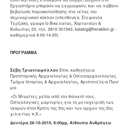
ΑΝΘΕΚΤΙΚΗ
Εργαστήριο μπορούν να εγγραφούν, και να λάβουν
ΠΟΛΗ
βεβαίωση παρακολούθησης στο τέλος του
σεµιναριακού κύκλου (υπεύθυνη κ. Στεφανία
Τερζάκη, γραφείο Βικελαίας, Χορτατσών &
Κυδωνίας 23, τηλ. 2810 301543, katalog@heraklion.gr -
καθημερινά 8.00-14.00).
ΠΡΟΓΡΑΜΜΑ
Σέβη Τριανταφύλλου
Επικ. καθηγήτρια
Προϊστορικής Αρχαιολογίας & Οστεοαρχαιολογίας
Τμήμα Ιστορίας & Αρχαιολογίας, Αριστοτέλειο Παν/
µιο
«Οι Μινωϊτες μέσα από τον θάνατό τους.
Οστεολογικές μαρτυρίες για τη μεταχείριση των
νεκρών στην Κρήτη της 3ης και των αρχών της 2ης
χιλιετίας π.Χ.»
Δευτέρα 26-10-2015, 8:00µµ, Αίθουσα Ανδρόγεω