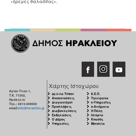
«ήρεμες θάλασσας».
Χάρτης Ιστοχώρου
Αγίου Τίτου 1,
Δελτία Τύπου
Κ.Ε.Π.
Τ.Κ. 71202,
Ανακοινώσεις
Τηλέφωνα
Ηράκλειο
Διαγωνισμοί
e-Υπηρεσίες
Τηλ.: 2813-409000
Προσλήψεις
e-Αιτήματα
email:
info@heraklion.gr
Διαβουλεύσεις
Η Πόλη
Εκδηλώσεις
Ιστορία
Ο Δήμος
Κνωσός
Υπηρεσίες
Μουσεία