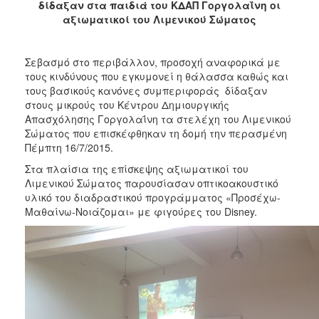
2018
δίδαξαν στα παιδιά του ΚΔΑΠ Γοργολαΐνη οι
αξιωματικοί του Λιμενικού Σώματος
2017
2016
Σεβασμό στο περιβάλλον, προσοχή αναφορικά με
2015
τους κινδύνους που εγκυμονεί η θάλασσα καθώς και
2013
τους βασικούς κανόνες συμπεριφοράς δίδαξαν
στους μικρούς του Κέντρου Δημιουργικής
2012
Απασχόλησης Γοργολαΐνη τα στελέχη του Λιμενικού
2011
Σώματος που επισκέφθηκαν τη δομή την περασμένη
Πέμπτη 16/7/2015.
2010
Στα πλαίσια της επίσκεψης αξιωματικοί του
2006
Λιμενικού Σώματος παρουσίασαν οπτικοακουστικό
υλικό του διαδραστικού προγράμματος «Προσέχω-
Μαθαίνω-Νοιάζομαι» με φιγούρες του Disney.
Ο
ΤΟΠΟΣ
ΜΑΣ
ΠΟΛΙΤΙΣΜΟΣ