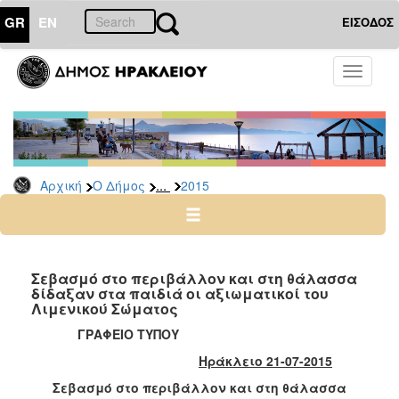
GR
EN
ΕΙΣΟΔΟΣ
Ο
Toggle
ΔΗΜΟΣ
navigati
Δελτία
Τύπου
Αρχείο
...
Αρχική
Ο Δήμος
2015
2026
2025
2024
2023
Σεβασμό στο περιβάλλον και στη θάλασσα
δίδαξαν στα παιδιά οι αξιωματικοί του
2022
Λιμενικού Σώματος
2021
ΓΡΑΦΕΙΟ ΤΥΠΟΥ
2020
Ηράκλειο 21-07-2015
2019
Σεβασμό στο περιβάλλον και στη θάλασσα