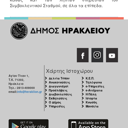
Συμβουλευτικού Σταθμού, σε όλα τα επίπεδα.
Χάρτης Ιστοχώρου
Αγίου Τίτου 1,
Δελτία Τύπου
Κ.Ε.Π.
Τ.Κ. 71202,
Ανακοινώσεις
Τηλέφωνα
Ηράκλειο
Διαγωνισμοί
e-Υπηρεσίες
Τηλ.: 2813-409000
Προσλήψεις
e-Αιτήματα
email:
info@heraklion.gr
Διαβουλεύσεις
Η Πόλη
Εκδηλώσεις
Ιστορία
Ο Δήμος
Κνωσός
Υπηρεσίες
Μουσεία