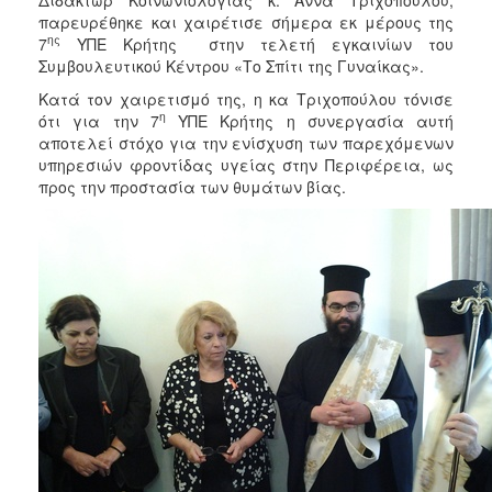
2018
παρευρέθηκε και χαιρέτισε σήμερα εκ μέρους της
2017
ης
7
ΥΠΕ Κρήτης στην τελετή εγκαινίων του
Συμβουλευτικού Κέντρου «Το Σπίτι της Γυναίκας».
2016
Κατά τον χαιρετισμό της, η κα Τριχοπούλου τόνισε
2015
η
ότι για την 7
ΥΠΕ Κρήτης η συνεργασία αυτή
2013
αποτελεί στόχο για την ενίσχυση των παρεχόμενων
υπηρεσιών φροντίδας υγείας στην Περιφέρεια, ως
2012
προς την προστασία των θυμάτων βίας.
2011
2010
2006
Ο
ΤΟΠΟΣ
ΜΑΣ
ΠΟΛΙΤΙΣΜΟΣ