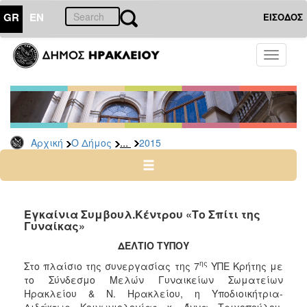
GR
EN
ΕΙΣΟΔΟΣ
Ο
Toggle
ΔΗΜΟΣ
navigati
Δελτία
Τύπου
Αρχείο
...
Αρχική
Ο Δήμος
2015
2026
2025
2024
2023
Εγκαίνια Συμβουλ.Κέντρου «Το Σπίτι της
Γυναίκας»
2022
ΔΕΛΤΙΟ ΤΥΠΟΥ
2021
ης
Στο πλαίσιο της συνεργασίας της 7
ΥΠΕ Κρήτης με
2020
το Σύνδεσμο Μελών Γυναικείων Σωματείων
2019
Ηρακλείου & Ν. Ηρακλείου, η Υποδιοικήτρια-
Διδάκτωρ Κοινωνιολογίας κ. Άννα Τριχοπούλου,