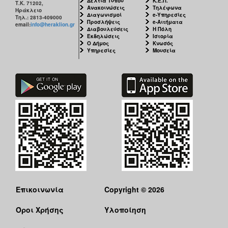
Δελτία Τύπου
Κ.Ε.Π.
Τ.Κ. 71202,
Ανακοινώσεις
Τηλέφωνα
Ηράκλειο
Διαγωνισμοί
e-Υπηρεσίες
Τηλ.: 2813-409000
Προσλήψεις
e-Αιτήματα
email:
info@heraklion.gr
Διαβουλεύσεις
Η Πόλη
Εκδηλώσεις
Ιστορία
Ο Δήμος
Κνωσός
Υπηρεσίες
Μουσεία
Επικοινωνία
Copyright © 2026
Όροι Χρήσης
Υλοποίηση