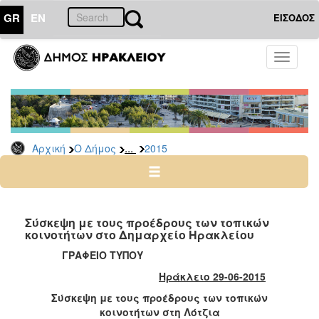
GR
EN
ΕΙΣΟΔΟΣ
Ο
Toggle
ΔΗΜΟΣ
navigati
Δελτία
Τύπου
Αρχείο
...
Αρχική
Ο Δήμος
2015
2026
2025
2024
2023
Σύσκεψη με τους προέδρους των τοπικών
κοινοτήτων στο Δημαρχείο Ηρακλείου
2022
ΓΡΑΦΕΙΟ ΤΥΠΟΥ
2021
Ηράκλειο 29-06-2015
2020
Σύσκεψη με τους προέδρους των τοπικών
2019
κοινοτήτων στη Λότζια