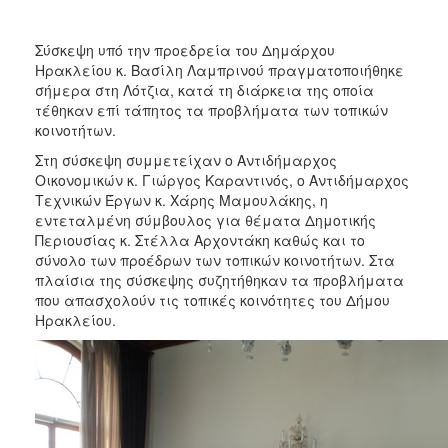
2018
2017
Σύσκεψη υπό την προεδρεία του Δημάρχου
2016
Ηρακλείου κ. Βασίλη Λαμπρινού πραγματοποιήθηκε
σήμερα στη Λότζια, κατά τη διάρκεια της οποία
2015
τέθηκαν επί τάπητος τα προβλήματα των τοπικών
2013
κοινοτήτων.
2012
Στη σύσκεψη συμμετείχαν ο Αντιδήμαρχος
Οικονομικών κ. Γιώργος Καραντινός, ο Αντιδήμαρχος
2011
Τεχνικών Έργων κ. Χάρης Μαμουλάκης, η
2010
εντεταλμένη σύμβουλος για θέματα Δημοτικής
Περιουσίας κ. Στέλλα Αρχοντάκη καθώς και το
2006
σύνολο των προέδρων των τοπικών κοινοτήτων. Στα
πλαίσια της σύσκεψης συζητήθηκαν τα προβλήματα
που απασχολούν τις τοπικές κοινότητες του Δήμου
Ηρακλείου.
Ο
ΤΟΠΟΣ
ΜΑΣ
ΠΟΛΙΤΙΣΜΟΣ