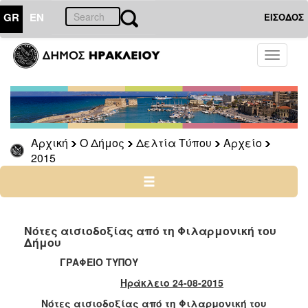
GR
EN
ΕΙΣΟΔΟΣ
Ο
Toggle
ΔΗΜΟΣ
navigati
Δελτία
Τύπου
Αρχείο
Αρχική
Ο Δήμος
Δελτία Τύπου
Αρχείο
2026
2015
2025
2024
2023
2022
Νότες αισιοδοξίας από τη Φιλαρμονική του
Δήμου
2021
ΓΡΑΦΕΙΟ ΤΥΠΟΥ
2020
Ηράκλειο 24-08-2015
2019
Νότες αισιοδοξίας από τη Φιλαρμονική του