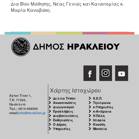
Δια Βίου Μάθησης, Νέας Γενιάς και Καινοτομίας κ.
Μαρία Καναβάκη.
Χάρτης Ιστοχώρου
Αγίου Τίτου 1,
Δελτία Τύπου
Κ.Ε.Π.
Τ.Κ. 71202,
Ανακοινώσεις
Τηλέφωνα
Ηράκλειο
Διαγωνισμοί
e-Υπηρεσίες
Τηλ.: 2813-409000
Προσλήψεις
e-Αιτήματα
email:
info@heraklion.gr
Διαβουλεύσεις
Η Πόλη
Εκδηλώσεις
Ιστορία
Ο Δήμος
Κνωσός
Υπηρεσίες
Μουσεία