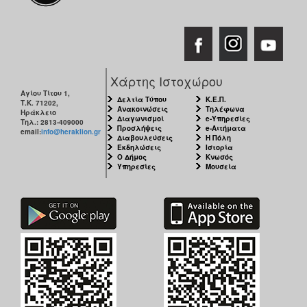
Χάρτης Ιστοχώρου
Αγίου Τίτου 1,
Δελτία Τύπου
Κ.Ε.Π.
Τ.Κ. 71202,
Ανακοινώσεις
Τηλέφωνα
Ηράκλειο
Διαγωνισμοί
e-Υπηρεσίες
Τηλ.: 2813-409000
Προσλήψεις
e-Αιτήματα
email:
info@heraklion.gr
Διαβουλεύσεις
Η Πόλη
Εκδηλώσεις
Ιστορία
Ο Δήμος
Κνωσός
Υπηρεσίες
Μουσεία