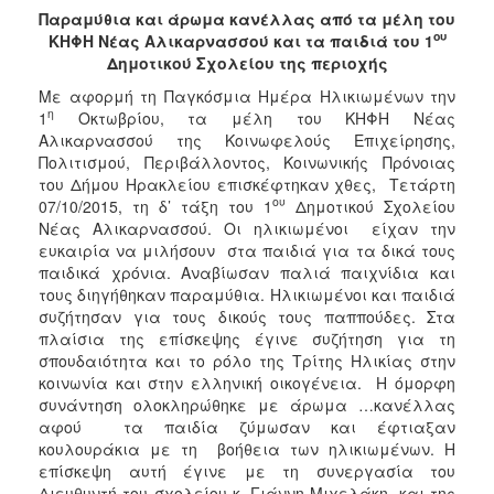
2018
Παραμύθια και άρωμα κανέλλας από τα μέλη του
2017
ου
ΚΗΦΗ Νέας Αλικαρνασσού και τα παιδιά του 1
Δημοτικού Σχολείου της περιοχής
2016
Με αφορμή τη Παγκόσμια Ημέρα Ηλικιωμένων την
2015
η
1
Οκτωβρίου, τα μέλη του ΚΗΦΗ Νέας
2013
Αλικαρνασσού της Κοινωφελούς Επιχείρησης,
Πολιτισμού, Περιβάλλοντος, Κοινωνικής Πρόνοιας
2012
του Δήμου Ηρακλείου επισκέφτηκαν χθες, Τετάρτη
2011
ου
07/10/2015, τη δ’ τάξη του 1
Δημοτικού Σχολείου
Νέας Αλικαρνασσού. Οι ηλικιωμένοι είχαν την
2010
ευκαιρία να μιλήσουν στα παιδιά για τα δικά τους
2006
παιδικά χρόνια. Αναβίωσαν παλιά παιχνίδια και
τους διηγήθηκαν παραμύθια. Ηλικιωμένοι και παιδιά
συζήτησαν για τους δικούς τους παππούδες. Στα
πλαίσια της επίσκεψης έγινε συζήτηση για τη
σπουδαιότητα και το ρόλο της Τρίτης Ηλικίας στην
Ο
κοινωνία και στην ελληνική οικογένεια. Η όμορφη
ΤΟΠΟΣ
συνάντηση ολοκληρώθηκε με άρωμα …κανέλλας
ΜΑΣ
αφού τα παιδία ζύμωσαν και έφτιαξαν
κουλουράκια με τη βοήθεια των ηλικιωμένων. Η
ΠΟΛΙΤΙΣΜΟΣ
επίσκεψη αυτή έγινε με τη συνεργασία του
Διευθυντή του σχολείου κ. Γιάννη Μιχελάκη, και της