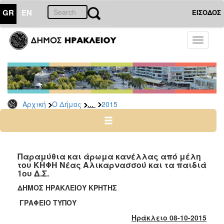
GR
EN
ΕΙΣΟΔΟΣ
Ο
Toggle
ΔΗΜΟΣ
navigati
Δελτία
Τύπου
Αρχείο
...
Αρχική
Ο Δήμος
2015
2026
2025
2024
2023
Παραμύθια και άρωμα κανέλλας από μέλη
του ΚΗΦΗ Νέας Αλικαρνασσού και τα παιδιά
2022
1ου Δ.Σ.
2021
ΔΗΜΟΣ ΗΡΑΚΛΕΙΟΥ ΚΡΗΤΗΣ
2020
ΓΡΑΦΕΙΟ ΤΥΠΟΥ
2019
Ηράκλειο 08-10-2015