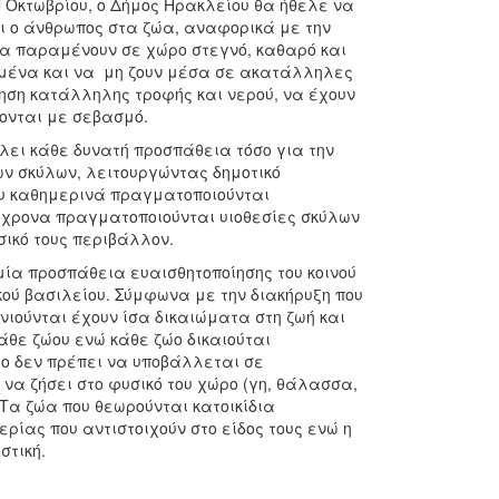
η
Οκτωβρίου, ο Δήμος Ηρακλείου θα ήθελε να
ει ο άνθρωπος στα ζώα, αναφορικά με την
να παραμένουν σε χώρο στεγνό, καθαρό και
δεμένα και να μη ζουν μέσα σε ακατάλληλες
γηση κατάλληλης τροφής και νερού, να έχουν
ζονται με σεβασμό.
λει κάθε δυνατή προσπάθεια τόσο για την
των σκύλων, λειτουργώντας
δημοτικό
που καθημερινά πραγματοποιούνται
όχρονα πραγματοποιούνται υιοθεσίες σκύλων
ικό τους περιβάλλον.
ία προσπάθεια ευαισθητοποίησης του κοινού
κού βασιλείου. Σύμφωνα με την διακήρυξη που
νιούνται έχουν ίσα δικαιώματα στη ζωή και
άθε ζώου ενώ κάθε ζώο δικαιούται
ο δεν πρέπει να υποβάλλεται σε
να ζήσει στο φυσικό του χώρο (γη, θάλασσα,
Τα ζώα που θεωρούνται κατοικίδια
ερίας που αντιστοιχούν στο είδος τους ενώ η
στική.