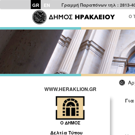
GR
EN
Γραμμή Παραπόνων τηλ : 2813-4
Ο 
Αρ
WWW.HERAKLION.GR
Για
ΓΡ
Ο ΔΗΜΟΣ
Δελτία Τύπου