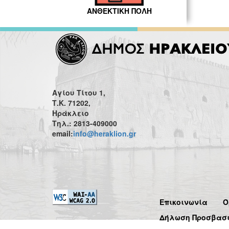
ΑΝΘΕΚΤΙΚΗ ΠΟΛΗ
Αγίου Τίτου 1,
Τ.Κ. 71202,
Ηράκλειο
Τηλ.: 2813-409000
email:
info@heraklion.gr
Επικοινωνία
Ό
Δήλωση Προσβασ