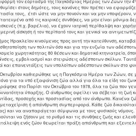
φορμή τον εορτασμό της Παγκόσμιας Ημέρας των Ζώων την 4
θυμίσει στους δημότες, τους κανόνες που πρέπει να εφαρμόζ
τασία τους, έτσι ώστε να μην πονούν και να μην υποφέρουν, 
τατευμένο από τις καιρικές συνθήκες, να μην είναι μόνιμα 
σκευές (π.χ. βαρέλια), να έχουν ιατρική περίθαλψη και χορή
μερινή άσκηση ή τον περίπατό τους και γενικά να αντιμετωπί
μος Ηρακλείου κινούμενος προς αυτή την κατεύθυνση, καταβά
σθητοποίηση των πολιτών όσο και για την ευζωία των αδέσπο
κομείο χωρητικότητας 80 θέσεων και δημοτικό κτηνιατρείο, ό
νσεις, εμβολιασμοί και στειρώσεις αδέσποτων σκύλων. Ταυτ
 και επανεντάξεις των υπολοίπων αδέσποτων σκύλων στο φυσ
Οκτωβρίου καθιερώθηκε ως η Παγκόσμια Ημέρα των Ζώων, σε μ
μόνο για τα υπό εξαφάνιση ζώα αλλά για όλα τα είδη του ζωι
ράφηκε στο Παρίσι τον Οκτώβριο του 1978, όλα τα ζώα που γεν
δυνατότητα ύπαρξης. Ο άνθρωπος οφείλει να σέβεται τη ζωή κ
τίδας, προσοχής και προστασίας από τον άνθρωπο. Κανένα ζώ
μεταχείριση ή απάνθρωπη συμπεριφορά. Κάθε ζώο δικαιούται 
ς) και να αναπαράγεται σύμφωνα με τους φυσικούς νόμους. 
ιούνται να ζήσουν με το ρυθμό και τις συνθήκες ζωής και ελευθ
τάλειψη ενός ζώου θεωρείται πράξη απάνθρωπη και εξευτελι