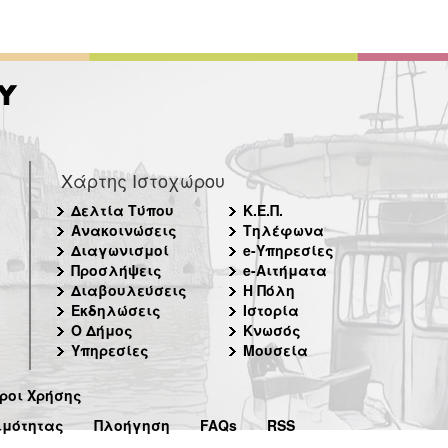
Χάρτης Ιστοχώρου
Δελτία Τύπου
Κ.Ε.Π.
Ανακοινώσεις
Τηλέφωνα
Διαγωνισμοί
e-Υπηρεσίες
Προσλήψεις
e-Αιτήματα
Διαβουλεύσεις
Η Πόλη
Εκδηλώσεις
Ιστορία
Ο Δήμος
Κνωσός
Υπηρεσίες
Μουσεία
ροι Χρήσης
ιμότητας
Πλοήγηση
FAQs
RSS