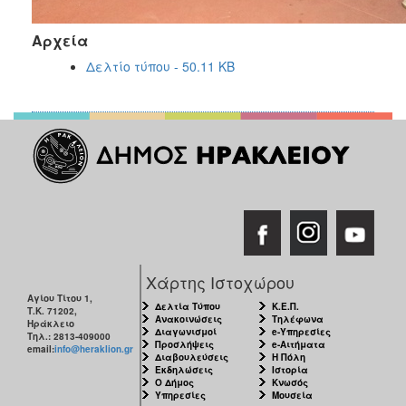
Αρχεία
Δελτίο τύπου - 50.11 KB
Χάρτης Ιστοχώρου
Αγίου Τίτου 1,
Δελτία Τύπου
Κ.Ε.Π.
Τ.Κ. 71202,
Ανακοινώσεις
Τηλέφωνα
Ηράκλειο
Διαγωνισμοί
e-Υπηρεσίες
Τηλ.: 2813-409000
Προσλήψεις
e-Αιτήματα
email:
info@heraklion.gr
Διαβουλεύσεις
Η Πόλη
Εκδηλώσεις
Ιστορία
Ο Δήμος
Κνωσός
Υπηρεσίες
Μουσεία