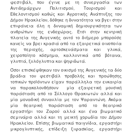
2018
φεστιβάλ, που έγινε με τη συνεργασία των
Αντιδημάρχων Πολιτισμού, Τουρισμού και
2017
Εθελοντισμού καθώς και Αγροτικής Ανάπτυξης του
2016
Δήμου Ηρακλείου, δόθηκε η δυνατότητα να βγει στην
επιφάνεια όλη η δυναμική δημιουργικότητα των
2015
ανθρώπων της ενδοχώρας. Έτσι στην κεντρική
2013
πλατεία της Αυγενικής αυτό το διήμερο μπορούσε
κανείς να βρει κρασιά από τα εξαιρετικά οινοποιία
2012
της περιοχής, αρτοσκευάσματα και γλυκά,
2011
χειροποίητο κόσμημα, καλλυντικά από βότανα,
γλυπτά, ξυλόγλυπτα και ψηφιδωτά.
2010
Όσοι επισκέφθηκαν τον οικισμό της Αυγενικής τα δύο
2006
βράδια του φεστιβάλ προβολής και προώθησης
τοπικών προϊόντων είχαν παράλληλα την ευκαιρία
να παρακολουθήσουν μία εξαιρετική μουσική
παράσταση από το Σύλλογο Θρακιωτών αλλά και
μία μοναδική συναυλία με τον Ψαραντώνη. Ακόμα
Ο
ΤΟΠΟΣ
μία θεατρική παράσταση από το θεατρικό
ΜΑΣ
εργαστήρι του Ζαρού αλλά και ένα βιωματικό
σεμινάριο αλλά και τη μεικτή χορωδία του Δήμου
ΠΟΛΙΤΙΣΜΟΣ
Ηρακλείου. Επίσης βιωματικά παιγνίδια, εργαστήρι
μικρογλυπτικής, επίδειξη ξιφασκίας, εργαστήρι