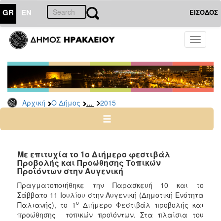
GR
EN
ΕΙΣΟΔΟΣ
Ο
Toggle
ΔΗΜΟΣ
navigati
Δελτία
Τύπου
Αρχείο
...
Αρχική
Ο Δήμος
2015
2026
2025
2024
2023
Με επιτυχία το 1ο Διήμερο φεστιβάλ
Προβολής και Προώθησης Τοπικών
2022
Προϊόντων στην Αυγενική
2021
Πραγματοποιήθηκε την Παρασκευή 10 και το
2020
Σάββατο 11 Ιουλίου στην Αυγενική (Δημοτική Ενότητα
ο
Παλιανής), το 1
Διήμερο Φεστιβάλ προβολής και
2019
προώθησης τοπικών προϊόντων. Στα πλαίσια του