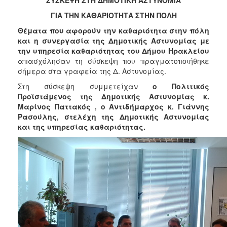
2018
ΓΙΑ ΤΗΝ ΚΑΘΑΡΙΟΤΗΤΑ ΣΤΗΝ ΠΟΛΗ
2017
Θέματα που αφορούν την καθαριότητα στην πόλη
2016
και η συνεργασία της Δημοτικής Αστυνομίας με
2015
την υπηρεσία καθαριότητας του Δήμου Ηρακλείου
απασχόλησαν τη σύσκεψη που πραγματοποιήθηκε
2013
σήμερα στα γραφεία της Δ. Αστυνομίας.
2012
Στη σύσκεψη συμμετείχαν
ο Πολιτικός
2011
Προϊστάμενος της Δημοτικής Αστυνομίας κ.
Μαρίνος Παττακός , ο Αντιδήμαρχος κ. Γιάννης
2010
Ρασούλης, στελέχη της Δημοτικής Αστυνομίας
2006
και της υπηρεσίας καθαριότητας.
Ο
ΤΟΠΟΣ
ΜΑΣ
ΠΟΛΙΤΙΣΜΟΣ