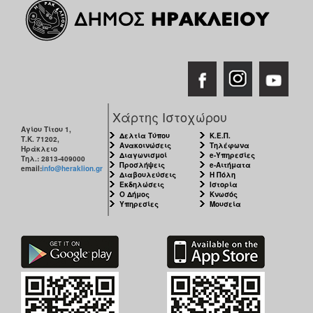
Χάρτης Ιστοχώρου
Αγίου Τίτου 1,
Δελτία Τύπου
Κ.Ε.Π.
Τ.Κ. 71202,
Ανακοινώσεις
Τηλέφωνα
Ηράκλειο
Διαγωνισμοί
e-Υπηρεσίες
Τηλ.: 2813-409000
Προσλήψεις
e-Αιτήματα
email:
info@heraklion.gr
Διαβουλεύσεις
Η Πόλη
Εκδηλώσεις
Ιστορία
Ο Δήμος
Κνωσός
Υπηρεσίες
Μουσεία