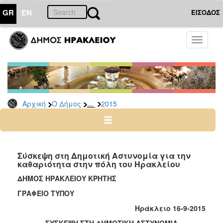
GR
EN
ΕΙΣΟΔΟΣ
Ο
Toggle
ΔΗΜΟΣ
navigati
Δελτία
Τύπου
Αρχείο
...
Αρχική
Ο Δήμος
2015
2026
2025
2024
2023
Σύσκεψη στη Δημοτική Αστυνομία για την
καθαριότητα στην πόλη του Ηρακλείου
2022
ΔΗΜΟΣ ΗΡΑΚΛΕΙΟΥ ΚΡΗΤΗΣ
2021
ΓΡΑΦΕΙΟ ΤΥΠΟΥ
2020
Ηράκλειο 16-9-2015
2019
ΣΥΣΚΕΨΗ ΣΤΗ ΔΗΜΟΤΙΚΗ ΑΣΤΥΝΟΜΙΑ