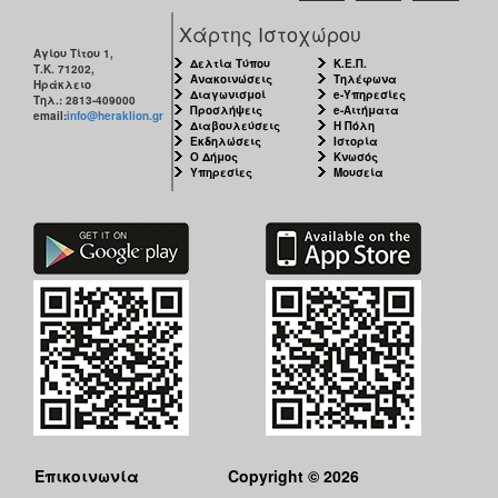
ΑΝΘΕΚΤΙΚΗ
Χάρτης Ιστοχώρου
ΠΟΛΗ
Αγίου Τίτου 1,
Δελτία Τύπου
Κ.Ε.Π.
Τ.Κ. 71202,
Ανακοινώσεις
Τηλέφωνα
Ηράκλειο
Διαγωνισμοί
e-Υπηρεσίες
Τηλ.: 2813-409000
Προσλήψεις
e-Αιτήματα
email:
info@heraklion.gr
Διαβουλεύσεις
Η Πόλη
Εκδηλώσεις
Ιστορία
Ο Δήμος
Κνωσός
Υπηρεσίες
Μουσεία
Επικοινωνία
Copyright © 2026