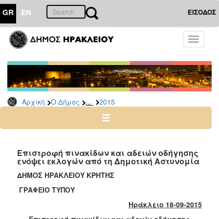
GR
EN
ΕΙΣΟΔΟΣ
Ο
Toggle
ΔΗΜΟΣ
navigati
Δελτία
Τύπου
Αρχείο
...
Αρχική
Ο Δήμος
2015
2026
2025
2024
2023
Επιστροφή πινακίδων και αδειών οδήγησης
ενόψει εκλογών από τη Δημοτική Αστυνομία
2022
ΔΗΜΟΣ ΗΡΑΚΛΕΙΟΥ ΚΡΗΤΗΣ
2021
ΓΡΑΦΕΙΟ ΤΥΠΟΥ
2020
Ηράκλειο 18-09-2015
2019
Επιστροφή πινακίδων και αδειών οδήγησης