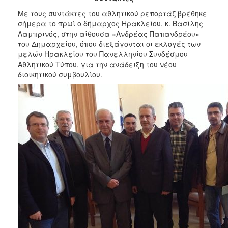
2018
Με τους συντάκτες του αθλητικού ρεπορτάζ βρέθηκε
2017
σήμερα το πρωί ο δήμαρχος Ηρακλείου, κ. Βασίλης
2016
Λαμπρινός, στην αίθουσα «Ανδρέας Παπανδρέου»
του Δημαρχείου, όπου διεξάγονται οι εκλογές των
2015
μελών Ηρακλείου του Πανελληνίου Συνδέσμου
2013
Αθλητικού Τύπου, για την ανάδειξη του νέου
διοικητικού συμβουλίου.
2012
2011
2010
2006
Ο
ΤΟΠΟΣ
ΜΑΣ
ΠΟΛΙΤΙΣΜΟΣ