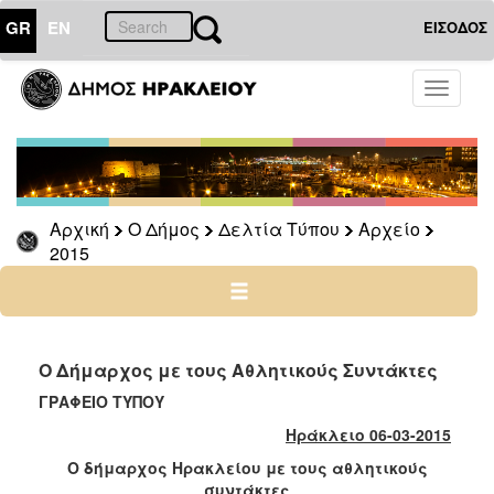
GR
EN
ΕΙΣΟΔΟΣ
Ο
Toggle
ΔΗΜΟΣ
navigati
Δελτία
Τύπου
Αρχείο
Αρχική
Ο Δήμος
Δελτία Τύπου
Αρχείο
2026
2015
2025
2024
2023
2022
Ο Δήμαρχος με τους Αθλητικούς Συντάκτες
2021
ΓΡΑΦΕΙΟ ΤΥΠΟΥ
2020
Ηράκλειο 06-03-2015
2019
Ο δήμαρχος Ηρακλείου με τους αθλητικούς
συντάκτες