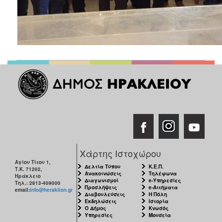
ΑΝΘΕΚΤΙΚΗ
ΠΟΛΗ
Χάρτης Ιστοχώρου
Αγίου Τίτου 1,
Δελτία Τύπου
Κ.Ε.Π.
Τ.Κ. 71202,
Ανακοινώσεις
Τηλέφωνα
Ηράκλειο
Διαγωνισμοί
e-Υπηρεσίες
Τηλ.: 2813-409000
Προσλήψεις
e-Αιτήματα
email:
info@heraklion.gr
Διαβουλεύσεις
Η Πόλη
Εκδηλώσεις
Ιστορία
Ο Δήμος
Κνωσός
Υπηρεσίες
Μουσεία