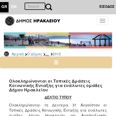
GR
EN
ΕΙΣΟΔΟΣ
Ο
Toggle
ΔΗΜΟΣ
navigati
Δελτία
Τύπου
Αρχείο
...
Αρχική
Ο Δήμος
2015
2026
2025
2024
2023
Ολοκληρώνονται οι Τοπικές Δράσεις
Κοινωνικής Ένταξης για ευάλωτες ομάδες
2022
Δήμου Ηρακλείου
2021
ΔΕΛΤΙΟ ΤΥΠΟΥ
2020
Ολοκληρώνονται τη Δευτέρα 31 Αυγούστου οι
2019
Τοπικές Δράσεις Κοινωνικής Ένταξης για ευάλωτες
ομάδες Δήμου Ηρακλείου της Αναπτυξιακής