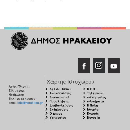
Χάρτης Ιστοχώρου
Αγίου Τίτου 1,
Δελτία Τύπου
Κ.Ε.Π.
Τ.Κ. 71202,
Ανακοινώσεις
Τηλέφωνα
Ηράκλειο
Διαγωνισμοί
e-Υπηρεσίες
Τηλ.: 2813-409000
Προσλήψεις
e-Αιτήματα
email:
info@heraklion.gr
Διαβουλεύσεις
Η Πόλη
Εκδηλώσεις
Ιστορία
Ο Δήμος
Κνωσός
Υπηρεσίες
Μουσεία