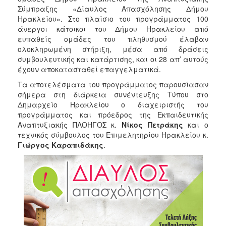
2018
Σύμπραξης «Δίαυλος Απασχόλησης Δήμου
2017
Ηρακλείου». Στο πλαίσιο του προγράμματος 100
άνεργοι κάτοικοι του Δήμου Ηρακλείου από
2016
ευπαθείς ομάδες του πληθυσμού έλαβαν
2015
ολοκληρωμένη στήριξη, μέσα από δράσεις
συμβουλευτικής και κατάρτισης, και οι 28 απ’ αυτούς
2013
έχουν αποκατασταθεί επαγγελματικά.
2012
Τα αποτελέσματα του προγράμματος παρουσίασαν
2011
σήμερα στη διάρκεια συνέντευξης Τύπου στο
Δημαρχείο Ηρακλείου ο διαχειριστής του
2010
προγράμματος και πρόεδρος της Εκπαιδευτικής
2006
Αναπτυξιακής ΠΛΟΗΓΟΣ κ.
Νίκος Πετράκης
και ο
τεχνικός σύμβουλος του Επιμελητηρίου Ηρακλείου κ.
Γιώργος Καραπιδάκης
.
Ο
ΤΟΠΟΣ
ΜΑΣ
ΠΟΛΙΤΙΣΜΟΣ