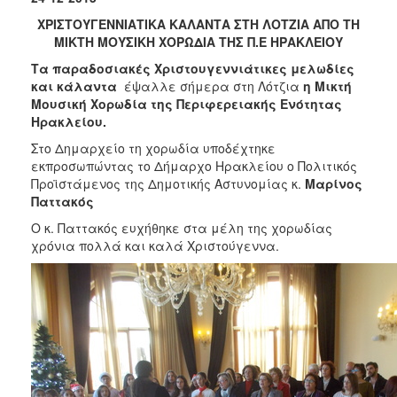
2018
ΧΡΙΣΤΟΥΓΕΝΝΙΑΤΙΚΑ ΚΑΛΑΝΤΑ ΣΤΗ ΛΟΤΖΙΑ ΑΠΟ ΤΗ
2017
ΜΙΚΤΗ ΜΟΥΣΙΚΗ ΧΟΡΩΔΙΑ ΤΗΣ Π.Ε ΗΡΑΚΛΕΙΟΥ
2016
Τα παραδοσιακές Χριστουγεννιάτικες μελωδίες
2015
και κάλαντα
έψαλλε σήμερα στη Λότζια
η Μικτή
Μουσική Χορωδία της Περιφερειακής Ενότητας
2013
Ηρακλείου.
2012
Στο Δημαρχείο τη χορωδία υποδέχτηκε
2011
εκπροσωπώντας το Δήμαρχο Ηρακλείου ο Πολιτικός
Προϊστάμενος της Δημοτικής Αστυνομίας κ.
Μαρίνος
2010
Παττακός
2006
Ο κ. Παττακός ευχήθηκε στα μέλη της χορωδίας
χρόνια πολλά και καλά Χριστούγεννα.
Ο
ΤΟΠΟΣ
ΜΑΣ
ΠΟΛΙΤΙΣΜΟΣ