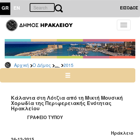
GR
EN
ΕΙΣΟΔΟΣ
Ο
Toggle
ΔΗΜΟΣ
navigati
Δελτία
Τύπου
Αρχείο
...
Αρχική
Ο Δήμος
2015
2026
2025
2024
2023
Κάλαντα στη Λότζια από τη Μικτή Μουσική
Χορωδία της Περιφερειακής Ενότητας
2022
Ηρακλείου
2021
ΓΡΑΦΕΙΟ ΤΥΠΟΥ
2020
2019
Ηράκλειο
24-12-2015