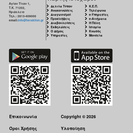
Αγίου Τίτου 1,
Δελτία Τύπου
Κ.Ε.Π.
Τ.Κ. 71202,
Ανακοινώσεις
Τηλέφωνα
Ηράκλειο
Διαγωνισμοί
e-Υπηρεσίες
Τηλ.: 2813-409000
Προσλήψεις
e-Αιτήματα
email:
info@heraklion.gr
Διαβουλεύσεις
Η Πόλη
Εκδηλώσεις
Ιστορία
Ο Δήμος
Κνωσός
Υπηρεσίες
Μουσεία
Επικοινωνία
Copyright © 2026
Όροι Χρήσης
Υλοποίηση