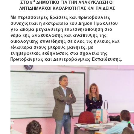
2018
Ο
ΣΤΟ 8
ΔΗΜΟΤΙΚΟ ΓΙΑ ΤΗΝ ΑΝΑΚΥΚΛΩΣΗ ΟΙ
ΑΝΤΙΔΗΜΑΡΧΟΙ ΚΑΘΑΡΙΟΤΗΤΑΣ ΚΑΙ ΠΑΙΔΕΙΑΣ
2017
Με περισσότερες δράσεις και πρωτοβουλίες
2016
συνεχίζεται η εκστρατεία του Δήμου Ηρακλείου
2015
για ακόμα μεγαλύτερη ευαισθητοποίηση στο
θέμα της ανακύκλωσης και ανάπτυξης της
2013
οικολογικής συνείδησης σε όλες τις ηλικίες και
2012
ιδιαίτερα στους μικρούς μαθητές, με
ενημερωτικές εκδηλώσεις στα σχολεία της
2011
Πρωτοβάθμιας και Δευτεροβάθμιας Εκπαίδευσης.
2010
2006
Ο
ΤΟΠΟΣ
ΜΑΣ
ΠΟΛΙΤΙΣΜΟΣ