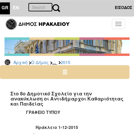
GR
EN
ΕΙΣΟΔΟΣ
Ο
Toggle
ΔΗΜΟΣ
navigati
Δελτία
Τύπου
Αρχείο
...
Αρχική
Ο Δήμος
2015
2026
2025
2024
2023
Στο 8ο Δημοτικό Σχολείο για την
ανακύκλωση οι Αντιδήμαρχοι Καθαριότητας
2022
και Παιδείας
2021
ΓΡΑΦΕΙΟ ΤΥΠΟΥ
2020
2019
Ηράκλειο 1-12-2015