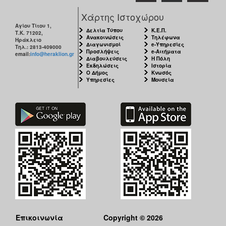
Χάρτης Ιστοχώρου
Αγίου Τίτου 1,
Δελτία Τύπου
Κ.Ε.Π.
Τ.Κ. 71202,
Ανακοινώσεις
Τηλέφωνα
Ηράκλειο
Διαγωνισμοί
e-Υπηρεσίες
Τηλ.: 2813-409000
Προσλήψεις
e-Αιτήματα
email:
info@heraklion.gr
Διαβουλεύσεις
Η Πόλη
Εκδηλώσεις
Ιστορία
Ο Δήμος
Κνωσός
Υπηρεσίες
Μουσεία
Επικοινωνία
Copyright © 2026